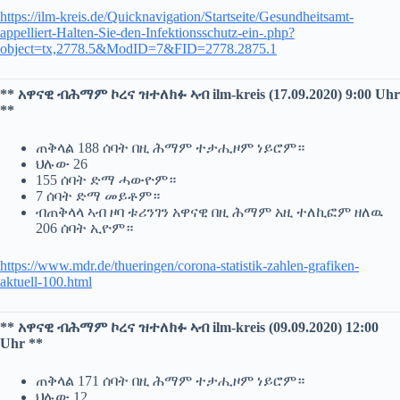
https://ilm-kreis.de/Quicknavigation/Startseite/Gesundheitsamt-
appelliert-Halten-Sie-den-Infektionsschutz-ein-.php?
object=tx,2778.5&ModID=7&FID=2778.2875.1
** አዋናዊ ብሕማም ኮረና ዝተለክፉ ኣብ ilm-kreis (17.09.2020) 9:00 Uhr
**
ጠቅላል 188 ሰባት በዚ ሕማም ተታሒዞም ነይሮም።
ህሉው 26
155 ሰባት ድማ ሓውዮም።
7 ሰባት ድማ መይቶም።
ብጠቅላላ ኣብ ዞባ ቱሪንገን አዋናዊ በዚ ሕማም አዚ ተለኪፎም ዘለዉ
206 ሰባት ኢዮም።
https://www.mdr.de/thueringen/corona-statistik-zahlen-grafiken-
aktuell-100.html
** አዋናዊ ብሕማም ኮረና ዝተለክፉ ኣብ ilm-kreis (09.09.2020) 12:00
Uhr **
ጠቅላል 171 ሰባት በዚ ሕማም ተታሒዞም ነይሮም።
ህሉው 12