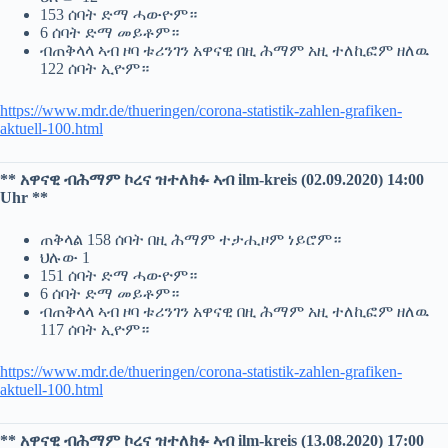
153 ሰባት ድማ ሓውዮም።
6 ሰባት ድማ መይቶም።
ብጠቅላላ ኣብ ዞባ ቱሪንገን አዋናዊ በዚ ሕማም አዚ ተለኪፎም ዘለዉ
122 ሰባት ኢዮም።
https://www.mdr.de/thueringen/corona-statistik-zahlen-grafiken-
aktuell-100.html
** አዋናዊ ብሕማም ኮረና ዝተለክፉ ኣብ ilm-kreis (02.09.2020) 14:00
Uhr **
ጠቅላል 158 ሰባት በዚ ሕማም ተታሒዞም ነይሮም።
ህሉው 1
151 ሰባት ድማ ሓውዮም።
6 ሰባት ድማ መይቶም።
ብጠቅላላ ኣብ ዞባ ቱሪንገን አዋናዊ በዚ ሕማም አዚ ተለኪፎም ዘለዉ
117 ሰባት ኢዮም።
https://www.mdr.de/thueringen/corona-statistik-zahlen-grafiken-
aktuell-100.html
** አዋናዊ ብሕማም ኮረና ዝተለክፉ ኣብ ilm-kreis (13.08.2020) 17:00