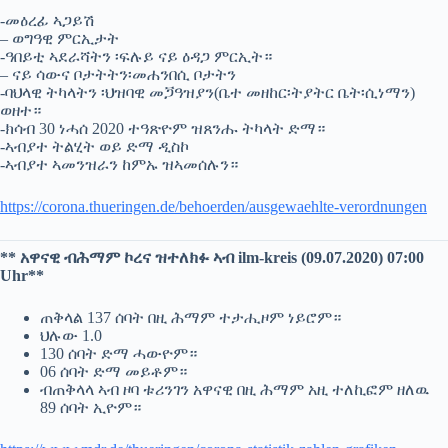
-መዕረፊ ኣጋይሽ
– ወግዓዊ ምርኢታት
-ዓበይቲ ኣደራሻትን ፡ፍሉይ ናይ ዕዳጋ ምርኢት።
– ናይ ሳውና ቦታትትን፡መሐንበሲ ቦታትን
-ባህላዊ ትካላትን ፡ህዝባዊ መጛዓዝያን(ቤተ መዘከር፡ትያትር ቤት፡ሲነማን)
ወዘተ።
-ክሳብ 30 ነሓሰ 2020 ተዓጽዮም ዝጸንሑ ትካላት ድማ።
-ኣብያተ ትልሂት ወይ ድማ ዲስኮ
-ኣብያተ ኣመንዝራን ከምኡ ዝኣመሰሉን።
https://corona.thueringen.de/behoerden/ausgewaehlte-verordnungen
** አዋናዊ ብሕማም ኮረና ዝተለክፉ ኣብ ilm-kreis (09.07.2020) 07:00
Uhr**
ጠቅላል 137 ሰባት በዚ ሕማም ተታሒዞም ነይሮም።
ህሉው 1.0
130 ሰባት ድማ ሓውዮም።
06 ሰባት ድማ መይቶም።
ብጠቅላላ ኣብ ዞባ ቱሪንገን አዋናዊ በዚ ሕማም አዚ ተለኪፎም ዘለዉ
89 ሰባት ኢዮም።