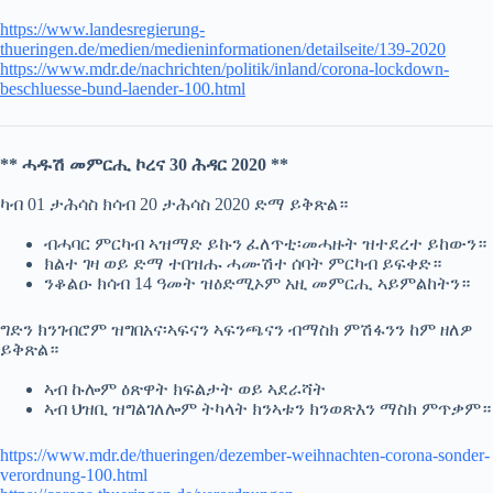
https://www.landesregierung-
thueringen.de/medien/medieninformationen/detailseite/139-2020
https://www.mdr.de/nachrichten/politik/inland/corona-lockdown-
beschluesse-bund-laender-100.html
** ሓዱሽ መምርሒ ኮረና 30 ሕዳር 2020 **
ካብ 01 ታሕሳስ ክሳብ 20 ታሕሳስ 2020 ድማ ይቅጽል።
ብሓባር ምርካብ ኣዝማድ ይኩን ፈለጥቲ፡መሓዙት ዝተደረተ ይከውን።
ክልተ ገዛ ወይ ድማ ተበዝሑ ሓሙሽተ ሰባት ምርካብ ይፍቀድ።
ንቆልዑ ክሳብ 14 ዓመት ዝዕድሚኦም አዚ መምርሒ ኣይምልከትን።
ግድን ክንገብሮም ዝግበአና፡ኣፍናን ኣፍንጫናን ብማስክ ምሽፋንን ከም ዘለዎ
ይቅጽል።
ኣብ ኩሎም ዕጽዋት ክፍልታት ወይ ኣደራሻት
ኣብ ህዝቢ ዝግልገለሎም ትካላት ክንኣቱን ክንወጽእን ማስክ ምጥቃም።
https://www.mdr.de/thueringen/dezember-weihnachten-corona-sonder-
verordnung-100.html