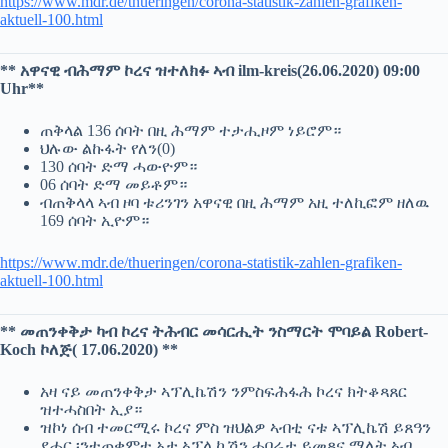
https://www.mdr.de/thueringen/corona-statistik-zahlen-grafiken-
aktuell-100.html
** አዋናዊ ብሕማም ኮረና ዝተለክፉ ኣብ ilm-kreis(26.06.2020) 09:00
Uhr**
ጠቅላል 136 ሰባት በዚ ሕማም ተታሒዞም ነይሮም።
ህሉው ልኩፋት የለን(0)
130 ሰባት ድማ ሓውዮም።
06 ሰባት ድማ መይቶም።
ብጠቅላላ ኣብ ዞባ ቱሪንገን አዋናዊ በዚ ሕማም አዚ ተለኪፎም ዘለዉ
169 ሰባት ኢዮም።
https://www.mdr.de/thueringen/corona-statistik-zahlen-grafiken-
aktuell-100.html
** መጠንቀቅታ ካብ ኮረና ትሕብር መሳርሒት ንስማርት ሞባይል Robert-
Koch ኮለጅ( 17.06.2020) **
አዛ ናይ መጠንቀቅታ ኣፕሊኬሽን ንምስፍሕፋሕ ኮረና ክትቆጻጸር
ዝተሓስበት ኢያ።
ዝኮነ ሰብ ተመርሚሩ ኮረና ምስ ዝህልዎ ኣብቲ ናቱ ኣፕሊኬሽ ይጸዓን
ደሓር ፡ንተጠቀምቲ አታ ኣፕሊኬሽን ሓበሬታ ይመጻና ማለት ኣብ