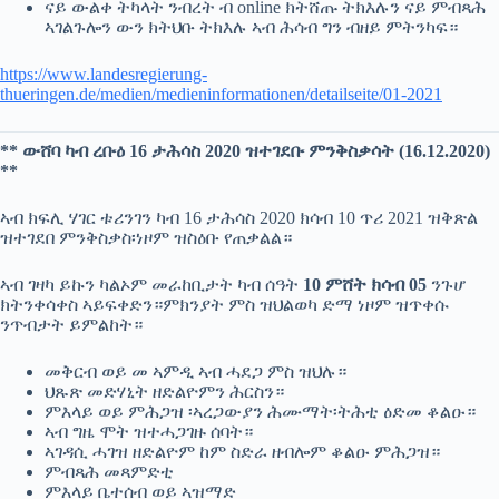
ናይ ውልቀ ትካላት ንብረት ብ online ክትሸጡ ትክእሉን ናይ ምብጻሕ
ኣገልጉሎን ውን ክትህቡ ትክእሉ ኣብ ሕሳብ ግን ብዘይ ምትንካፍ።
https://www.landesregierung-
thueringen.de/medien/medieninformationen/detailseite/01-2021
** ውሸባ ካብ ረቡዕ 16 ታሕሳስ 2020 ዝተገደቡ ምንቅስቃሳት (16.12.2020)
**
ኣብ ክፍሊ ሃገር ቱሪንገን ካብ 16 ታሕሳስ 2020 ክሳብ 10 ጥሪ 2021 ዝቅጽል
ዝተገደበ ምንቅስቃስ፡ነዞም ዝስዕቡ የጠቃልል።
ኣብ ገዛካ ይኩን ካልኦም መራከቢታት ካብ ሰዓት
10 ምሸት ክሳብ 05
ንጉሆ
ክትንቀሳቀስ ኣይፍቀድን።ምክንያት ምስ ዝህልወካ ድማ ነዞም ዝጥቀሱ
ንጥብታት ይምልከት።
መቅርብ ወይ መ ኣምዲ ኣብ ሓደጋ ምስ ዝህሉ።
ህጹጽ መድሃኒት ዘድልዮምን ሕርስን።
ምእላይ ወይ ምሕጋዝ ፡ኣረጋውያን ሕሙማት፡ትሕቲ ዕድመ ቆልዑ።
ኣብ ግዜ ሞት ዝተሓጋገዙ ሰባት።
ኣገዳሲ ሓገዝ ዘድልዮም ከም ስድራ ዘብሎም ቆልዑ ምሕጋዝ።
ምብጻሕ መጻምድቲ
ምእላይ ቤተሰብ ወይ ኣዝማድ