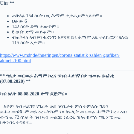
Uhr **
ጠቅላል 154 ሰባት በዚ ሕማም ተታሒዞም ነይሮም።
ህሉው 6
142 ሰባት ድማ ሓውዮም።
6 ሰባት ድማ መይቶም።
ብጠቅላላ ኣብ ዞባ ቱሪንገን አዋናዊ በዚ ሕማም አዚ ተለኪፎም ዘለዉ
115 ሰባት ኢዮም።
https://www.mdr.de/thueringen/corona-statistik-zahlen-grafiken-
aktuell-100.html
** ግዴታ መርመራ ሕማም ኮረና ንካብ ሓደገኛ ቦታ ዝመጹ በጻሕቲ
(07.08.2020) **
ካብ ዕለት 08.08.2020 ድማ ይጅምር።
– እቶም ካብ ሓደገኛ ሃገራት ወይ ከባቢታት ምስ ትምለሱ ግድን
ድሕሪ መገሻኩም ወይ ዕረፍትኩም ነጻ ክፍሊት መርመራ ሕማም ኮረና ኣብ
ውሽጢ 72 ሰዓታት ካብ ኣብ መዕርፎ ነፈርቲ ዝኣተክምሉ ግዜ ምርመራ
ክትገብሩ ትግደዱ።