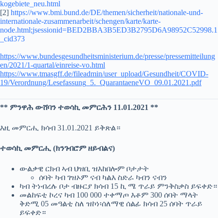
kogebiete_neu.html
[2]
https://www.bmi.bund.de/DE/themen/sicherheit/nationale-und-
internationale-zusammenarbeit/schengen/karte/karte-
node.html;jsessionid=BED2BBA3B5ED3B2795D6A98952C52998.1
_cid373
https://www.bundesgesundheitsministerium.de/presse/pressemitteilung
en/2021/1-quartal/einreise-vo.html
https://www.tmasgff.de/fileadmin/user_upload/Gesundheit/COVID-
19/Verordnung/Lesefassung_5._QuarantaeneVO_09.01.2021.pdf
** ምንዋሕ ውሸባን ተወሳኪ መምርሕን 11.01.2021 **
እዚ መምርሒ ክሳብ 31.01.2021 ይቅጽል።
ተወሳኪ መምርሒ (ክንገብሮም ዘይብልና)
ውልቃዊ ርክብ ኣብ ህዝቢ ዝእከበሎም ቦታታት
ሰባት ካብ ገዝኦም ናብ ካልእ ስድራ ካብን ናብን
ካብ ትነብረሉ ቦታ ብዙርያ ክሳብ 15 ኪ ሜ ጥራይ ምንቅስቃስ ይፍቀድ።
መልከፍቲ ኮረና ካብ 100 000 ተቀማጦ እቶም 300 ሰባት ማላት
ቅድሚ 05 መዓልቲ ስለ ዝኮነ፡ሰለማዊ ሰልፊ ክሳብ 25 ሰባት ጥራይ
ይፍቀድ።