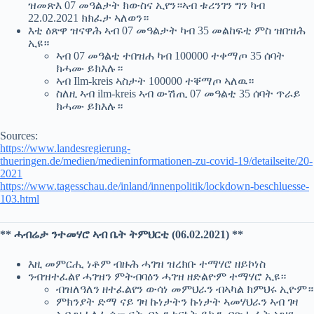
ዝመጽእ 07 መዓልታት ክውስና ኢየን።ኣብ ቱሪንገን ግን ካብ
22.02.2021 ክክፈታ ኣለወን።
እቲ ዕጽዋ ዝናዋሕ ኣብ 07 መዓልታት ካብ 35 መልከፍቲ ምስ ዝበዝሕ
ኢዩ።
ኣብ 07 መዓልቲ ተበዝሐ ካብ 100000 ተቀማጦ 35 ሰባት
ክሓሙ ይክእሉ።
ኣብ Ilm-kreis ኣስታት 100000 ተቐማጦ ኣለዉ።
ስለዚ ኣብ ilm-kreis ኣብ ውሽጢ 07 መዓልቲ 35 ሰባት ጥራይ
ክሓሙ ይክእሉ።
Sources:
https://www.landesregierung-
thueringen.de/medien/medieninformationen-zu-covid-19/detailseite/20-
2021
https://www.tagesschau.de/inland/innenpolitik/lockdown-beschluesse-
103.html
** ሓብሬታ ንተመሃሮ ኣብ ቤት ትምህርቲ (06.02.2021) **
እዚ መምርሒ ነቶም ብዙሕ ሓገዝ ዝረክቡ ተማሃሮ ዘይኮነስ
ንብዝተፈልየ ሓገዝን ምትብባዕን ሓገዝ ዘድልዮም ተማሃሮ ኢዩ።
ብዝለዓለን ዘተፈልየን ውሳነ መምህራን ብኣካል ክምህሩ ኢዮም።
ምክንያት ድማ ናይ ገዛ ኩነታትን ኩነታት ኣመሃህራን ኣብ ገዛ