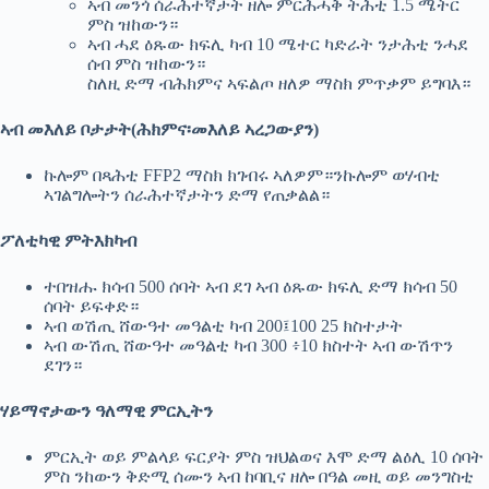
ኣብ መንጎ ሰራሕተኛታት ዘሎ ምርሕሓቅ ትሕቲ 1.5 ሜትር
ምስ ዝከውን።
ኣብ ሓደ ዕጹው ክፍሊ ካብ 10 ሜተር ካድራት ንታሕቲ ንሓደ
ሰብ ምስ ዝከውን።
ስለዚ ድማ ብሕክምና ኣፍልጦ ዘለዎ ማስክ ምጥቃም ይግባእ።
ኣብ መእለይ ቦታታት(ሕክምና፡መእለይ ኣረጋውያን)
ኩሎም በጻሕቲ FFP2 ማስክ ክገብሩ ኣለዎም።ንኩሎም ወሃብቲ
ኣገልግሎትን ሰራሕተኛታትን ድማ የጠቃልል።
ፖለቲካዊ ምትእክካብ
ተበዝሑ ክሳብ 500 ሰባት ኣብ ደገ ኣብ ዕጹው ክፍሊ ድማ ክሳብ 50
ሰባት ይፍቀድ።
ኣብ ወሽጢ ሸውዓተ መዓልቲ ካብ 200፤100 25 ክስተታት
ኣብ ውሽጢ ሸውዓተ መዓልቲ ካብ 300 ፥10 ክስተት ኣብ ውሽጥን
ደገን።
ሃይማኖታውን ዓለማዊ ምርኢትን
ምርኢት ወይ ምልላይ ፍርያት ምስ ዝህልወና እሞ ድማ ልዕሊ 10 ሰባት
ምስ ንከውን ቅድሚ ሰሙን ኣብ ከባቢና ዘሎ በዓል መዚ ወይ መንግስቲ