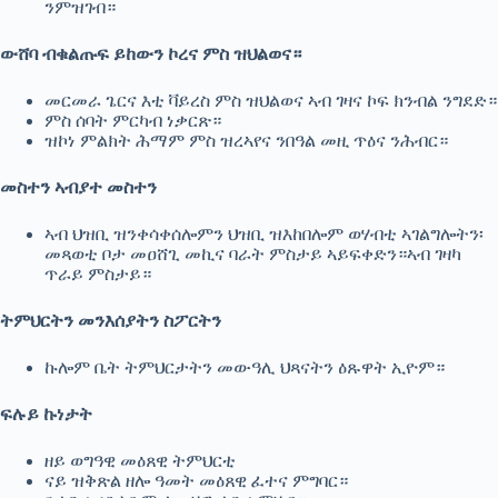
ንምዝገብ።
ውሸባ ብቁልጡፍ ይከውን ኮረና ምስ ዝህልወና።
መርመራ ጌርና እቲ ቫይረስ ምስ ዝህልወና ኣብ ገዛና ኮፍ ክንብል ንግደድ።
ምስ ሰባት ምርካብ ነቃርጽ።
ዝኮነ ምልክት ሕማም ምስ ዝረኣየና ንበዓል መዚ ጥዕና ንሕብር።
መስተን ኣብያተ መስተን
ኣብ ህዝቢ ዝንቀሳቀሰሎምን ህዝቢ ዝእከበሎም ወሃብቲ ኣገልግሎትን፡
መጻወቲ ቦታ መዐሸጊ መኪና ባራት ምስታይ ኣይፍቀድን።ኣብ ገዛካ
ጥራይ ምስታይ።
ትምህርትን መንእሰያትን ስፖርትን
ኩሎም ቤት ትምህርታትን መውዓሊ ህጻናትን ዕጹዋት ኢዮም።
ፍሉይ ኩነታት
ዘይ ወግዓዊ መዕጸዊ ትምህርቲ
ናይ ዝቅጽል ዘሎ ዓመት መዕጸዊ ፈተና ምግባር።