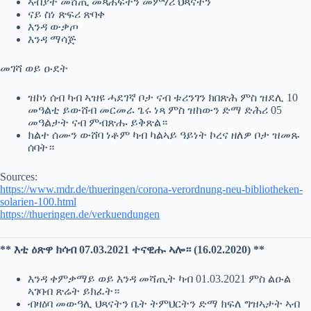
ኣብያተ መሸጢ መጻሕፍትን መምሃሪ ህጻናትን
ናይ ስነ ጽፍሪ ጽባቀ
እንዳ ውቃጦ
እንዳ ማሳጅ
መገሻ ወይ ዑደት
ዝኮነ ሰብ ካብ ኣዝዩ ሓደገኛ ቦታ ናብ ቱሪንገን ክበጽሕ ምስ ዝደሊ 10
መዓልቲ ይውሸብ መርመራ ጌሩ ነጻ ምስ ዝከውን ድማ ድሕሪ 05
መዓልታት ናብ ምብጽሑ ይቅጽል።
ክልተ ሰሙን ውሸባ ነቶም ካብ ካልኣይ ዓይነት ኮረና ዘለዎ ቦታ ዝመጹ
ሰባት።
Sources:
https://www.mdr.de/thueringen/corona-verordnung-neu-bibliotheken-
solarien-100.html
https://thueringen.de/verkuendungen
** እቲ ዕጽዋ ክሳብ 07.03.2021 ተናዊሑ ኣሎ። (16.02.2020) **
እንዳ ቀምቃማይ ወይ እንዳ መሻጢት ካብ 01.03.2021 ምስ ልዑል
ኣገባብ ጽሬት ይክፈት።
ብዛዕባ መውዓሊ ህጻናትን ቤት ትምህርትን ድማ ክፍለ ግዝኣታት ኣብ