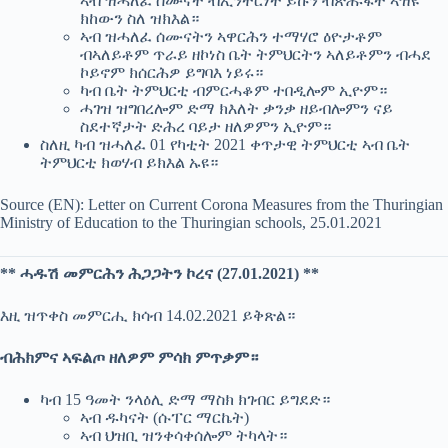
ኣብ ዝሓለፈ ሰሙናት ብኢንተርነት ይኩን ብጽሑፋት ኣዝዩ
ክከውን ስለ ዝክእል።
ኣብ ዝሓለፈ ሰሙናትን ኣዋርሕን ተማሃሮ ዕዮታቶም
ብኣለይቶም ጥራይ ዘኮነስ ቤት ትምህርትን ኣለይቶምን ብሓደ
ኮይኖም ክሰርሕዎ ይግባእ ነይሩ።
ካብ ቤት ትምህርቲ ብምርሓቆም ተበዲሎም ኢዮም።
ሓገዝ ዝግበረሎም ድማ ክእለት ቃንቃ ዘይብሎምን ናይ
ስደተኛታት ድሕረ ባይታ ዘለዎምን ኢዮም።
ስለዚ ካብ ዝሓለፈ 01 የካቲት 2021 ቀጥታዊ ትምህርቲ ኣብ ቤት
ትምህርቲ ክወሃብ ይክእል ኡዩ።
Source (EN): Letter on Current Corona Measures from the Thuringian
Ministry of Education to the Thuringian schools, 25.01.2021
** ሓዱሽ መምርሕን ሕጋጋትን ኮረና (27.01.2021) **
እዚ ዝጥቀስ መምርሒ ክሳብ 14.02.2021 ይቅጽል።
ብሕክምና ኣፍልጦ ዘለዎም ምሳክ ምጥቃም።
ካብ 15 ዓመት ንላዕሊ ድማ ማስክ ክገብር ይግደድ።
ኣብ ዱካናት (ሱፐር ማርኬት)
ኣብ ህዝቢ ዝንቀሳቀሰሎም ትካላት።