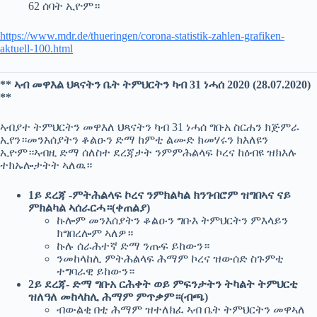
62 ሰባት ኢዮም።
https://www.mdr.de/thueringen/corona-statistik-zahlen-grafiken-
aktuell-100.html
** ኣብ መዋእል ህጻናትን ቤት ትምህርትን ካብ 31 ነሓሰ 2020 (28.07.2020)
**
ኣብያተ ትምህርትን መዋእለ ህጻናትን ካብ 31 ነሓሰ ግቡአ ስርሐን ክጅምራ
ኢየን።መንአሰያትን ቆልዑን ድማ ከምቲ ልሙድ ክመሃሩን ክእለዩን
ኢዮም።ኣብዚ ድማ ሰለስተ ደረጃታት ንምምሕልላፍ ኮረና ከዕብዩ ዝክእሉ
ተክኡሎታትት ኣለዉ።
1ይ ደረጃ -ምትሕልላፍ ኮረና ንምክልካል ክንገብሮም ዝግበኣና ናይ
ምክልካል ኣሰራርሓ።(ቀጠልያ)
ኩሎም መንእሰያትን ቆልዑን ግቡእ ትምህርትን ምእላይን
ክግበረሎም ኣለዎ።
ኩሉ ሰራሕተኛ ድማ ንጡፍ ይከውን።
ንመከላከሊ ምትሕልላፍ ሕማም ኮረና ዝውሰድ ስጉምቲ
ተግባራዊ ይከውን።
2ይ ደረጃ- ድማ ግቡአ ርሕቀት ወይ ምፍንታትን ትካልት ትምህርቲ
ዝለዓለ መከላከሊ ሕማም ምጥቃም።(ብጫ)
ብውልቂ በቲ ሕማም ዝተለክፈ ኣብ ቤት ትምህርትን መዋኣለ