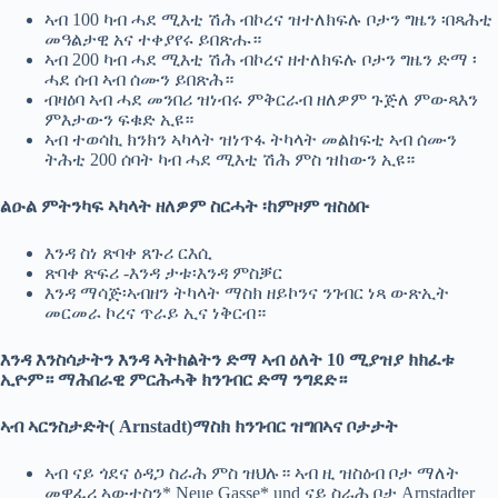
ኣብ 100 ካብ ሓደ ሚእቲ ሽሕ ብኮረና ዝተለክፍሉ ቦታን ግዜን ፡በጻሕቲ
መዓልታዊ አና ተቀያየሩ ይበጽሑ።
ኣብ 200 ካብ ሓደ ሚእቲ ሽሕ ብኮረና ዘተለክፍሉ ቦታን ግዜን ድማ ፡
ሓደ ሰብ ኣብ ሰሙን ይበጽሕ።
ብዛዕባ ኣብ ሓደ መንበሪ ዝነብሩ ምቅርራብ ዘለዎም ጉጅለ ምውጻእን
ምእታውን ፍቁድ ኢዩ።
ኣብ ተወሳኪ ክንክን ኣካላት ዝነጥፋ ትካላት መልከፍቲ ኣብ ሰሙን
ትሕቲ 200 ሰባት ካብ ሓደ ሚእቲ ሽሕ ምስ ዝከውን ኢዩ።
ልዑል ምትንካፍ ኣካላት ዘለዎም ስርሓት ፡ከምዞም ዝስዕቡ
እንዳ ስነ ጽባቀ ጸጉሪ ርእሲ
ጽባቀ ጽፍሪ -እንዳ ታቱ፡እንዳ ምስቓር
እንዳ ማሳጅ፡ኣብዘን ትካላት ማስክ ዘይኮንና ንገብር ነጻ ውጽኢት
መርመራ ኮረና ጥራይ ኢና ነቅርብ።
እንዳ እንስሳታትን እንዳ ኣትክልትን ድማ ኣብ ዕለት 10 ሚያዝያ ክክፈቱ
ኢዮም። ማሕበራዊ ምርሕሓቅ ክንገብር ድማ ንግደድ።
ኣብ ኣርንስታድት( Arnstadt)ማስክ ክንገብር ዝግበኣና ቦታታት
ኣብ ናይ ጎደና ዕዳጋ ስራሕ ምስ ዝህሉ። ኣብ ዚ ዝስዕብ ቦታ ማለት
መዋፈሪ ኣውተስን* Neue Gasse* und ናይ ስራሕ ቦታ Arnstadter