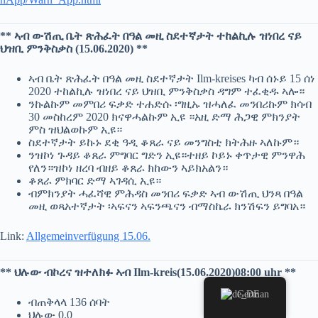
** ኣብ ውሽጢ ቤት ጽሕፈት በዓል መዚ ስደተኛታት ተከልኪሉ ዝነበረ ናይ
ህዝቢ ምንቅስቃስ (15.06.2020) **
ኣብ ቤት ጽሕፈት በዓል መዚ ስደተኛታት Ilm-kreises ካብ ሰኑይ 15 ሰነ
2020 ተከልኪሉ ዝነበረ ናይ ህዝቢ ምንቅስቃስ ዳግም ተፈቂዱ ኣሎ።
ንኩልኩም መምበሪ ፍቃድ ተሐድሱ ፡ግዚኡ ዝሓለፈ መንበሪኩም ክሳብ
30 መስከረም 2020 ክናዋሓልኩም ኢዩ ።አዚ ድማ ሕጋዊ ምክንያት
ምስ ዝህልወኩም ኢዩ።
ስደተኛታት ይኩኑ ደቂ ዓዲ ቆጸራ ናይ መንግስቲ ክትሕዙ ኣለኩም።
ንዝኮነ ጉዳይ ቆጸራ ምግባር ግድን ኢዩ።ተዘይ ኮይኑ ቀጥታዊ ምንዋሕ
የለን።ዝኮነ ዘረባ ብዘይ ቆጸራ ክከውን ኣይክአልን።
ቆጸራ ምክባር ድማ ኣገዳሲ ኢዩ።
ብምክንያት ሓፈሻዊ ምሕዳስ መንበሪ ፍቃድ ኣብ ውሽጢ ህንጻ በዓል
መዚ ወጻአተኛታት ፡ኣፍናን ኣፍንጫናን ብማስኬራ ክንሽፍን ይግባአ።
Link:
Allgemeinverfügung 15.06.
** ህሉው ብኮረና ዝተለክፉ ኣብ Ilm-kreis(15.06.2020)08:00 uhr **
German
ብጠቅላላ 136 ሰባት
ህሉው 0.0