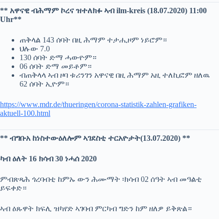
** አዋናዊ ብሕማም ኮረና ዝተለክፉ ኣብ ilm-kreis (18.07.2020) 11:00
Uhr**
ጠቅላል 143 ሰባት በዚ ሕማም ተታሒዞም ነይሮም።
ህሉው 7.0
130 ሰባት ድማ ሓውዮም።
06 ሰባት ድማ መይቶም።
ብጠቅላላ ኣብ ዞባ ቱሪንገን አዋናዊ በዚ ሕማም አዚ ተለኪፎም ዘለዉ
62 ሰባት ኢዮም።
https://www.mdr.de/thueringen/corona-statistik-zahlen-grafiken-
aktuell-100.html
** ብግቡአ ከነስተውዕለሎም ኣገደስቲ ተርአዮታት(13.07.2020) **
ካብ ዕለት 16 ክሳብ 30 ነሓሰ 2020
ምብጽጻሕ ጎረባብቲ ከምኡ ውን ሕሙማት ፡ክሳብ 02 ሰዓት ኣብ መዓልቲ
ይፍቀድ።
ኣብ ዕጹዋት ክፍሊ ዝካየድ ኣገባብ ምርካብ ግድን ከም ዘለዎ ይቅጽል።