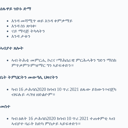
ዕጹዋይ ዝኮኑ ድማ
እንዳ መሻሚጥ ወይ እንዳ ቀምቃማይ
እንዳ ስነ ጽባቀ፡
ናይ ማሳጅ ትካላትን
እንዳ ታቱን
ኣብያተ ጸሎት
ኣብ ትሕቲ መምርሒ ኮረና ፡ማሕበራዊ ምርሕሓቅን ግድን ማስክ
ምጥቃምን፡ምዝማር ግን ኣይፍቀድን።
ቤት ትምህርትን መውዓሊ ህጻናትን
ካብ 16 ታሕሳስ2020 ክሳብ 10 ጥሪ 2021 ዕጹው ይከውን።ብጀካ
ብፍሉይ ሓገዝ ዘድልዮም።
መስተ
ካብ ዕለት 16 ታሕሳስ2020 ክሳብ 10 ጥሪ 2021 ተጠቀምቲ ኣብ
ኣብያተ ባራት ከድካ ምስታይ ኣይፍቀድን።