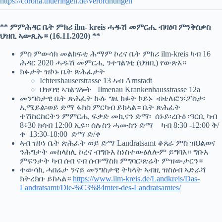
https://corona.thueringen.de/verordnungen
** ምምሕዳር ቤት ምክሪ ilm- kreis ሓዱሽ መምርሒ ብዛዕባ ምንቅስቃስ
ህዝቢ ኣውጺኡ። (16.11.2020) **
ምስ ምውሳክ መልከፍቲ ሕማም ኮረና ቤት ምክሪ ilm-kreis ካብ 16
ሕዳር 2020 ሓዱሽ መምርሒ ንተገልገቲ (ህዝቢ) የውጽእ።
ክፉታት ዝኮኑ ቤት ጽሕፈታት
Ichtershauserstrasse 13 ኣብ Arnstadt
ህዝባዊ ኣገልግሎት Ilmenau Krankenhausstrasse 12a
መንግስታዊ ቤት ጽሕፈት ኩሉ ግዜ ክፉት ኮይኑ ብቴለፎን፡ፖስታ፡
ኢሜይል፡ወይ ድማ ፋክስ ምርካብ ይከኣል።
ቤት ጽሕፈት
ተሽከርከርትን ምምርሒ ፍቃድ መኪናን ድማ፡
ሰኑይ፡ረቡዕ ፡ዓርቢ ካብ
8፥30 ክሳብ 12:00 ኢዩ።
ሰሉስን ሓሙስን ድማ ካብ 8:30 -12:00 ቅ/
ቀ 13:30-18:00 ድማ ድ/ቀ
ኣብ ዝኮነ ቤት ጽሕፈት ወይ ድማ Landratsamt ቆጸራ ምስ ዝህልወና
ንሕግታት መከላከሊ ኮረና ብግቡእ ከነስተውዕለሎም ይግባእ። ግቡእ
ምፍንታት ካብ ሰብ ናብ ሰብ፡ማስክ ምግባር፡ጽሬት ምዝውታርን።
ተውሳኪ ሓበሬታ ንናይ መንግስታዊ ትካላት ኣብዚ ዝስዕብ ኣድራሻ
ክትረክቡ ይከኣል።
https://www.ilm-kreis.de/Landkreis/Das-
Landratsamt/Die-%C3%84mter-des-Landratsamtes/