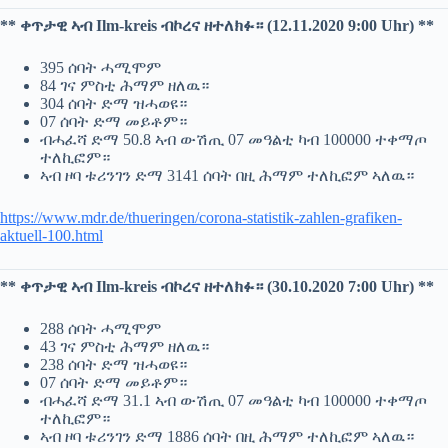
** ቀጥታዊ ኣብ Ilm-kreis ብኮረና ዘተለክፉ። (12.11.2020 9:00 Uhr) **
395 ሰባት ሓሚሞም
84 ገና ምስቲ ሕማም ዘለዉ።
304 ሰባት ድማ ዝሓወዩ።
07 ሰባት ድማ መይቶም።
ብሓፈሻ ድማ 50.8 ኣብ ውሽጢ 07 መዓልቲ ካብ 100000 ተቀማጦ
ተለኪፎም።
ኣብ ዞባ ቱሪንገን ድማ 3141 ሰባት በዚ ሕማም ተለኪፎም ኣለዉ።
https://www.mdr.de/thueringen/corona-statistik-zahlen-grafiken-
aktuell-100.html
** ቀጥታዊ ኣብ Ilm-kreis ብኮረና ዘተለክፉ። (30.10.2020 7:00 Uhr) **
288 ሰባት ሓሚሞም
43 ገና ምስቲ ሕማም ዘለዉ።
238 ሰባት ድማ ዝሓወዩ።
07 ሰባት ድማ መይቶም።
ብሓፈሻ ድማ 31.1 ኣብ ውሽጢ 07 መዓልቲ ካብ 100000 ተቀማጦ
ተለኪፎም።
ኣብ ዞባ ቱሪንገን ድማ 1886 ሰባት በዚ ሕማም ተለኪፎም ኣለዉ።