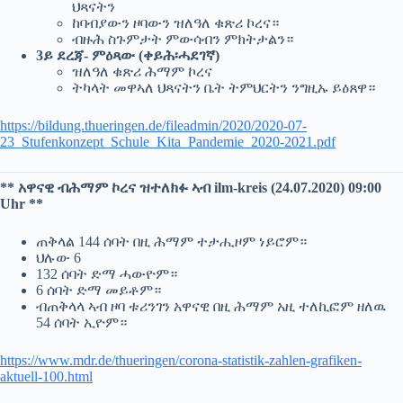
ህጻናትን
ከባብያውን ዞባውን ዝለዓለ ቁጽሪ ኮረና።
ብዙሕ ስጉምታት ምውሳብን ምክትታልን።
3ይ ደረጃ- ምዕጻው (ቀይሕ፡ሓደገኛ)
ዝለዓለ ቁጽሪ ሕማም ኮረና
ትካላት መዋኣለ ህጻናትን ቤት ትምህርትን ንግዚኡ ይዕጸዋ።
https://bildung.thueringen.de/fileadmin/2020/2020-07-
23_Stufenkonzept_Schule_Kita_Pandemie_2020-2021.pdf
** አዋናዊ ብሕማም ኮረና ዝተለክፉ ኣብ ilm-kreis (24.07.2020) 09:00
Uhr **
ጠቅላል 144 ሰባት በዚ ሕማም ተታሒዞም ነይሮም።
ህሉው 6
132 ሰባት ድማ ሓውዮም።
6 ሰባት ድማ መይቶም።
ብጠቅላላ ኣብ ዞባ ቱሪንገን አዋናዊ በዚ ሕማም አዚ ተለኪፎም ዘለዉ
54 ሰባት ኢዮም።
https://www.mdr.de/thueringen/corona-statistik-zahlen-grafiken-
aktuell-100.html