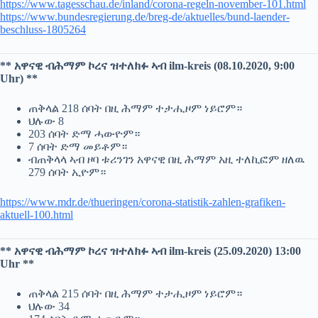
https://www.tagesschau.de/inland/corona-regeln-november-101.html
https://www.bundesregierung.de/breg-de/aktuelles/bund-laender-
beschluss-1805264
** አዋናዊ ብሕማም ኮረና ዝተለክፉ ኣብ ilm-kreis (08.10.2020, 9:00
Uhr) **
ጠቅላል 218 ሰባት በዚ ሕማም ተታሒዞም ነይሮም።
ህሉው 8
203 ሰባት ድማ ሓውዮም።
7 ሰባት ድማ መይቶም።
ብጠቅላላ ኣብ ዞባ ቱሪንገን አዋናዊ በዚ ሕማም አዚ ተለኪፎም ዘለዉ
279 ሰባት ኢዮም።
https://www.mdr.de/thueringen/corona-statistik-zahlen-grafiken-
aktuell-100.html
** አዋናዊ ብሕማም ኮረና ዝተለክፉ ኣብ ilm-kreis (25.09.2020) 13:00
Uhr **
ጠቅላል 215 ሰባት በዚ ሕማም ተታሒዞም ነይሮም።
ህሉው 34