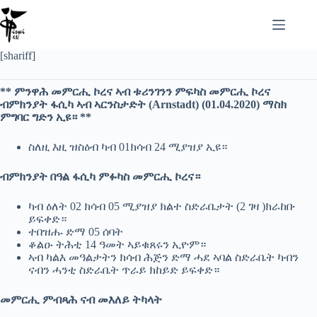
Zum
Inhalt
springen
[shariff]
** ምንዋሕ መምርሒ ኮረና ኣብ ቱሪንገንን ምፍካስ መምርሒ ኮረና
ብምክንያት ፋሲካ ኣብ ኣርንስታድት (Arnstadt) (01.04.2020) ማስክ
ምግባር ግድን ኢዩ። **
ስለዚ እዚ ዝስዕብ ካብ 01ክሳብ 24 ሚያዝያ ኢዩ።
ብምክንያት በዓል ፋሲካ ምፉካስ መምርሒ ኮረና።
ካብ ዕለት 02 ክሳብ 05 ሚያዝያ ክልተ ስድራቤታት (2 ገዛ )ክራከቡ
ይፍቀድ።
ተበዝሑ ድማ 05 ሰባት
ቆልዑ ትሕቲ 14 ዓመት ኣይቁጸሩን ኢዮም።
ኣብ ካልእ መዓልታትን ክሳብ ሕጅን ድማ ሓደ ኣባል ስድራቤት ካብን
ናብን ሓንቲ ስድራቤት ጥራይ ክከይድ ይፍቀድ።
መምርሒ ምብጻሕ ናብ መእለይ ትካላት