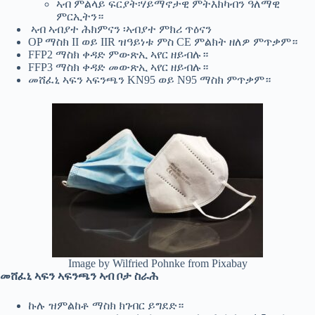
ኣብ ምልላይ ፍርያት፡ሃይማኖታዊ ምትእክካብን ዓለማዊ
ምርኢትን።
ኣብ ኣብያተ ሕክምናን ፡ኣብያተ ምክሪ ጥዕናን
OP ማስክ II ወይ IIR ዝዓይነቱ ምስ CE ምልክት ዘለዎ ምጥቃም።
FFP2 ማስክ ቀዳድ ምውጽኢ ኣየር ዘይብሉ።
FFP3 ማስክ ቀዳድ መውጽኢ ኣየር ዘይብሉ።
መሸፈኒ ኣፍን ኣፍንጫን KN95 ወይ N95 ማስክ ምጥቃም።
Image by Wilfried Pohnke from Pixabay
መሸፈኒ ኣፍን ኣፍንጫን ኣብ ቦታ ስራሕ
ኩሉ ዝምልከቶ ማስክ ክገብር ይግደድ።