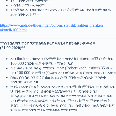
174 ሰባት ድማ ሓውዮም።
7 ሰባት ድማ መይቶም።
ብጠቅላላ ኣብ ዞባ ቱሪንገን አዋናዊ በዚ ሕማም አዚ ተለኪፎም ዘለዉ
269 ሰባት ኢዮም።
https://www.mdr.de/thueringen/corona-statistik-zahlen-grafiken-
aktuell-100.html
**ሰበ ስልጣን ጥዕና ንምክልካል ኮረና ኣጸቢቅና ክንሕዞ ይጽውዕ።
(21.09.2020)**
ኣብ ilm-kreis ቁጽሪ ብሕማም ኮረና ዝተለክፉ ይውስክ።33 ሰባት ካብ
100 000 ነበርቲ ወይ ተቐማጦ ማለት ኢዩ።
አቲ ወሳኒ ዝኮነ ኮለጅ ምርምር ጥዕና (Robert koch institut) 35 ሰባት
ካብ 100 000 ተቀማጦ ጀርመን ኣብ ወሽጢ ሓደ ሰሙን መዝጊቡ ኣሎ።
ስለዚ ሰበ ስልጣን ጥዕና ilm-kreis ድማ ግቡእ ወይ ብዙሕ ጥንቃቀ
ክንገብር ይጽውዕ።
ግቡእ ጽሬት ሰብነት፡ኣፍናን ኣፍንጫናን ብማስክ ምሽፋን ።ብፍላይ ኣብ
ህዝባዊ መጋዓዝያን ፡ህዝባዊ ኣገልግሎትን ከም ድካናትን ቤት
ጽሕፈታትን። ብግቡእ ክንሓስበሉ ዘለና ድማ ምብጻሕ ቤተ ሰብን ካብ
ናብ ምግዓዝን፡ናይ ውልቂ ጉዳያት ኣብ ምግባር ከም ጥምቀት ፡ዓመት
ቆልዓ ወዘተ ።ክበጽሑና ንዝመጹ ሰባት ቤተ ሰብ ይኩኑ ካልእ ካብይ ከም
ዝመጹ ምፍላጥን ግቡእ ምክልካል ምጥቃም።