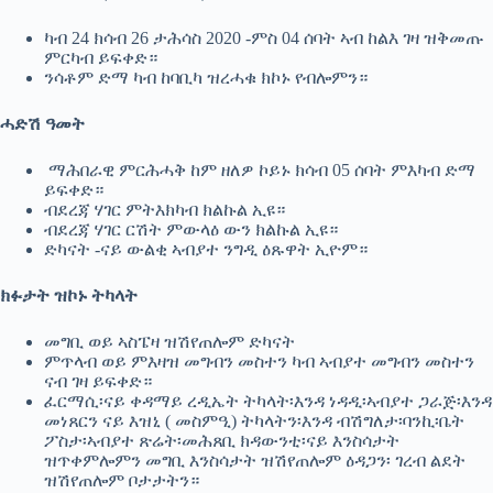
ካብ 24 ክሳብ 26 ታሕሳስ 2020 -ምስ 04 ሰባት ኣብ ከልእ ገዛ ዝቅመጡ
ምርካብ ይፍቀድ።
ንሳቶም ድማ ካብ ከባቢካ ዝረሓቁ ክኮኑ የብሎምን።
ሓድሽ ዓመት
ማሕበራዊ ምርሕሓቅ ከም ዘለዎ ኮይኑ ክሳብ 05 ሰባት ምእካብ ድማ
ይፍቀድ።
ብደረጃ ሃገር ምትእክካብ ክልኩል ኢዩ።
ብደረጃ ሃገር ርሽት ምውላዕ ውን ክልኩል ኢዩ።
ድካናት -ናይ ውልቂ ኣብያተ ንግዲ ዕጹዋት ኢዮም።
ክፉታት ዝኮኑ ትካላት
መግቢ ወይ ኣስፔዛ ዝሽየጠሎም ድካናት
ምጥላብ ወይ ምእዛዝ መግብን መስተን ካብ ኣብያተ መግብን መስተን
ናብ ገዛ ይፍቀድ።
ፈርማሲ፡ናይ ቀዳማይ ረዲኤት ትካላት፡እንዳ ነዳዲ፡ኣብያተ ጋራጅ፡እንዳ
መነጸርን ናይ እዝኒ ( መስምዒ) ትካላትን፡እንዳ ብሽግለታ፡ባንኪ፡ቤት
ፖስታ፡ኣብያተ ጽሬት፡መሕጸቢ ክዳውንቲ፡ናይ እንስሳታት
ዝጥቀምሎምን መግቢ እንስሳታት ዝሽየጠሎም ዕዳጋን፡ ገረብ ልደት
ዝሽየጠሎም ቦታታትን።