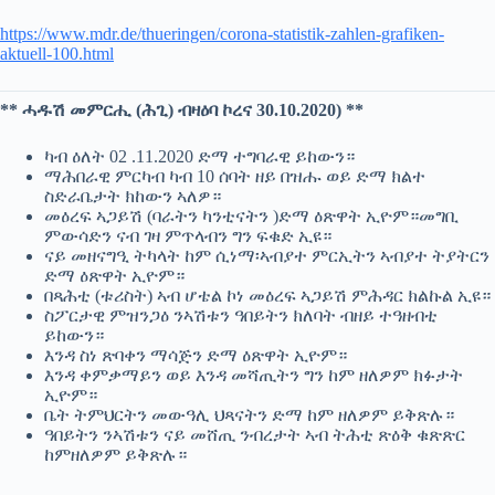
https://www.mdr.de/thueringen/corona-statistik-zahlen-grafiken-
aktuell-100.html
** ሓዱሽ መምርሒ (ሕጊ) ብዛዕባ ኮረና 30.10.2020) **
ካብ ዕለት 02 .11.2020 ድማ ተግባራዊ ይከውን።
ማሕበራዊ ምርካብ ካብ 10 ሰባት ዘይ በዝሑ ወይ ድማ ክልተ
ስድራቤታት ክከውን ኣለዎ።
መዕረፍ ኣጋይሽ (ባራትን ካንቲናትን )ድማ ዕጽዋት ኢዮም።መግቢ
ምውሳድን ናብ ገዛ ምጥላብን ግን ፍቁድ ኢዩ።
ናይ መዘናግዒ ትካላት ከም ሲነማ፡ኣብያተ ምርኢትን ኣብያተ ትያትርን
ድማ ዕጽዋት ኢዮም።
በጻሕቲ (ቱሪስት) ኣብ ሆቴል ኮነ መዕረፍ ኣጋይሽ ምሕዳር ክልኩል ኢዩ።
ስፖርታዊ ምዝንጋዕ ንኣሽቱን ዓበይትን ክለባት ብዘይ ተዓዘብቲ
ይከውን።
እንዳ ስነ ጽባቀን ማሳጅን ድማ ዕጽዋት ኢዮም።
እንዳ ቀምቃማይን ወይ እንዳ መሻጢትን ግን ከም ዘለዎም ክፉታት
ኢዮም።
ቤት ትምህርትን መውዓሊ ህጻናትን ድማ ከም ዘለዎም ይቅጽሉ።
ዓበይትን ንኣሽቱን ናይ መሸጢ ንብረታት ኣብ ትሕቲ ጽዕቅ ቁጽጽር
ከምዘለዎም ይቅጽሉ።