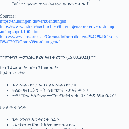
Tafel* ጥዕናናን ጥዕና ሕብረተ ሰብናን ንሓሉ!!!
Sources:
https://thueringen.de/verkuendungen
https://www.mdr.de/nachrichten/thueringen/corona-verordnung-
anfang-april-100.html
https://www.ilm-kreis.de/Corona/Informationen-f%C3%BCr-die-
B%C3%BCrger-Verordnungen-/
**ምፉካን መምርሒ ኮረና ኣብ ቱሪንገን (15.03.2021) **
ካብ 14 መጋቢት ክሳብ 31 መጋቢት
ክራከቡ ዘፍቀድ
ሓደ ኣባል ስድራ ናብ ካልእ ኣባል ስድራ።
ቆልዑ ካብ 13 ዓመት ኣብ ግምት ኣይኣትውን።
መጻምድቲ ኣለይቲሕሙማት፡ዝተፋትሑ ከም ሓደ ኣባል ስድራ።
ክፉታት ትካላት
ቤት ንባብን ኢንተርነት ካፈን
ናይ ህንጻ መሸጢ ትካላት ውን ብቆጸራ