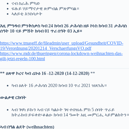
ናብ ስራሕ ምካድ
ፍሉይ ሃይማኖታዊ ጽምብል ምጽምባል።
ኣለይቲ እንስሳታት
እዚ ምግዳብ ምንቅስቃስ ካብ 24 ክሳብ 26 ታሕሳስ ዘይ ኮነስ ክሳብ 31 ታሕሳስ
ሰዓት 10 ናይ ምሽት ክሳብ 01 ጥሪ ሰዓት 03 ኢዩ።
https://www.tmasgff.de/fileadmin/user_upload/Gesundheit/COVID-
19/Verordnung/20201214_VerschaerfungsVO.pdf
https://www.mdr.de/thueringen/corona-lockdown-weihnachten-das-
gilt-jetzt-regeln-100.html
** ዕጽዋ ኮረና ካብ ረቡዕ 16 -12-2020 (14-12-2020)
**
ካብ ዕለት 16 ታሕሳስ 2020 ክሳብ 10 ጥሪ 2021 ዝጸንሕ።
ውልቃዊ ርክባት
ኣብ ገዛካ ይኩን ኣብ ናይ ካልኦት ገዛ ተበዝሐ ምስ 5 ሰባት ጥራይ
ክትራከብ ይፍቀድ፡ቆልዑ ክሳብ 14 ዓመት አዚ መምርሒ ኣይምልከትን።
ኣብ በዓል ልደት (weihnachten)