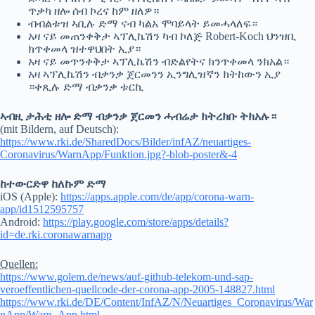
ጥቃካ ዘሎ ሰብ ኮረና ከም ዘለዎ።
ብብልቱዝ ኣቢሉ ድማ ናብ ካልአ ሞባይላት ይመሓላለፍ።
አዛ ናይ መጠንቀቅታ ኣፕሊኬሽን ካብ ኮለጅ Robert-Koch ህንዝቢ
ክጥቀመላ ዝተዋህበት ኢያ።
አዛ ናይ መጥንቀቅታ ኣፕሊኬሽን ብድልየትና ክንጥቀመላ ንክአል።
አዛ ኣፕሊኬሽን ብቃንቃ ጀርመንን ኢንግሊዝኛን ክትከውን ኢያ
።ቀጺሉ ድማ ብቃንቃ ቱርኪ
ኣብዚ ታሕቲ ዘሎ ድማ ብቃንቃ ጀርመን ሓብሬታ ክትረክቡ ትክአሉ።
(mit Bildern, auf Deutsch):
https://www.rki.de/SharedDocs/Bilder/infAZ/neuartiges-
Coronavirus/WarnApp/Funktion.jpg?-blob-poster&-4
ከተውርድዋ ከለኩም ድማ
iOS (Apple):
https://apps.apple.com/de/app/corona-warn-
app/id1512595757
Android:
https://play.google.com/store/apps/details?
id=de.rki.coronawarnapp
Quellen:
https://www.golem.de/news/auf-github-telekom-und-sap-
veroeffentlichen-quellcode-der-corona-app-2005-148827.html
https://www.rki.de/DE/Content/InfAZ/N/Neuartiges_Coronavirus/War
nApp/Warn_App.html