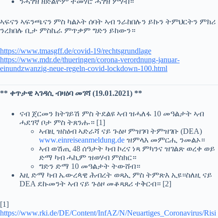
ንሓገዝ ዘድልዮም ተመሃሮ ሓገዝ ምሃብ።
ኣፍናን ኣፍንጫናን ምስ ካልኦት ሰባት ኣብ ንራከበሉን ይኩን ትምህርትን ምክሪ
ንረክበሉ ቢታ ምስኬራ ምጥቃም ግድን ይከውን።
https://www.tmasgff.de/covid-19/rechtsgrundlage
https://www.mdr.de/thueringen/corona-verordnung-januar-
einundzwanzig-neue-regeln-covid-lockdown-100.html
** ቀጥታዊ ኣገዳሲ ብዛዕባ መገሻ (19.01.2021) **
ናብ ጀርመን ክትገይሽ ምስ ትደልዩ ኣብ ዝሓለፋ 10 መዓልታት ኣብ
ሓደገኛ ቦታ ምስ ትጸንሑ። [1]
ኣብዚ ዝስዕብ ኣድራሻ ናይ ጉዕዞ ምዝገባ ትምዝገቡ (DEA)
www.einreiseanmeldung.de
ዝምላእ መምርሒ ንመልኦ።
ኣብ ወሽጢ 48 ሰዓታት ካብ ኮረና ነጻ ምካንና ዝገልጽ ወረቀ ወይ
ድማ ካብ ሓኪም ዝወሃብ ምስክር።
ግድን ድማ 10 መዓልታት ትውሸብ።
እዚ ድማ ካብ ኤውረጳዊ ሕብረት ወጻኢ ምስ ትምጽእ ኢዩ።ስለዚ ናይ
DEA ደኩመንት ኣብ ናይ ጉዕዞ መቆጻጸሪ ተቅርብ። [2]
[1]
https://www.rki.de/DE/Content/InfAZ/N/Neuartiges_Coronavirus/Risi