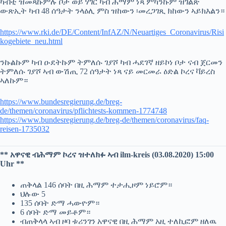
ካብቲ ዝመጻኩምሉ ቦታ ወይ ሃገር ካብ ሕማም ነጻ ምካንኩም ዝገልጽ
ውጽኢት ካብ 48 ሰዓታት ንላዕሊ ምስ ዝከውን ፡መረጋገጺ ክከውን ኣይክእልን።
https://www.rki.de/DE/Content/InfAZ/N/Neuartiges_Coronavirus/Risi
kogebiete_neu.html
ንኩልኩም ካብ ዑደትኩም ትምለሱ ገያሾ ካብ ሓደገኛ ዘይኮነ ቦታ ናብ ጀርመን
ትምለሱ ገያሾ ኣብ ውሽጢ 72 ሰዓታት ነጻ ናይ መርመራ ዕድል ኮረና ቫይረስ
ኣለኩም።
https://www.bundesregierung.de/breg-
de/themen/coronavirus/pflichtests-kommen-1774748
https://www.bundesregierung.de/breg-de/themen/coronavirus/faq-
reisen-1735032
** አዋናዊ ብሕማም ኮረና ዝተለክፉ ኣብ ilm-kreis (03.08.2020) 15:00
Uhr **
ጠቅላል 146 ሰባት በዚ ሕማም ተታሒዞም ነይሮም።
ህሉው 5
135 ሰባት ድማ ሓውዮም።
6 ሰባት ድማ መይቶም።
ብጠቅላላ ኣብ ዞባ ቱሪንገን አዋናዊ በዚ ሕማም አዚ ተለኪፎም ዘለዉ