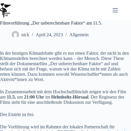
Zum
Inhalt
springen
Filmvorführung „Der unberechenbare Faktor“ am 11.5.
nick
April 24, 2023
Allgemein
In der heutigen Klimadebatte gibt es nur einen Faktor, der nicht in den
Klimamodellen berechnet werden kann – der Mensch. Diese These
stellt der Dokumentarfilm „Der unberechenbare Faktor“ auf und
befasst sich mit der Frage, warum wir das Klima nicht mit Zahlen
retten können. Dazu kommen sowohl Wissenschaftler*innen als auch
Aktivist*innen zu Wort.
In Zusammenarbeit mit dem Hochschulfilmclub zeigen wir den Film
am
11.5.
um
21:00 Uhr
im
Helmholtz-Hörsaal
. Der Regisseur des
Films steht für eine anschließende Diskussion zur Verfügung.
Der Eintritt ist frei.
Die Vorführung wird im Rahmen der lokalen Partnerschaft für