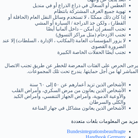
العطس أو السعال في ذراع الذراع أو في منديل
تهوية جميع الغرف المشتركة بانتظام
إذا كان ذلك ممكنًا ، لا تستخدم وسائل النقل العام (الحافلة أو
القطار) ، ولكن خذ الدراجة / السيارة أو المشي
تجنب السفر إن أمكن – داخل ألمانيا أيضًا
تجنب الازدحام (مثل مراكز التسوق)
لا يزور المؤسسات العامة (المكاتب ، الإدارة ، السلطات) إلا عند
الضرورة القصوى
تجنب أيضًا الحفلات الخاصة الكبيرة
يرجى الحرص على الفئات المعرضة للخطر عن طريق تجنب الاتصال
المباشر لها من أجل حمايتها. يندرج تحت تلك المجموعات.
الأشخاص الذين تزيد أعمارهم عن ٥٠ إلى ٦٠ سنة
الأشخاص الذين يعانون من مرض السكري، وأمراض القلب
والأوعية الدموية، وأمراض الجهاز التنفسي، وأمراض الكبد
والكلى والسرطان
الأشخاص الذين يعانون مشاكل في جهاز المناعة
مزيد من المعلومات بلغات متعددة
Bundesintegrationsbeauftragte
Handbook Germany