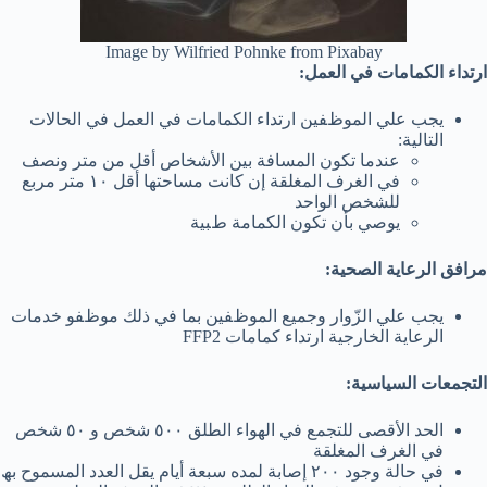
Image by Wilfried Pohnke from Pixabay
ارﺗﺪاء اﻟﻜﻤﺎﻣﺎت ﻓﻲ اﻟﻌﻤﻞ:
ﯾﺠﺐ ﻋﻠﻲ اﻟﻤﻮظﻔﯿﻦ ارﺗﺪاء اﻟﻜﻤﺎﻣﺎت ﻓﻲ اﻟﻌﻤﻞ ﻓﻲ اﻟﺤﺎﻻت
اﻟﺘﺎﻟﯿﺔ:
ﻋﻨﺪﻣﺎ ﺗﻜﻮن اﻟﻤﺴﺎﻓﺔ ﺑﯿﻦ اﻷﺷﺨﺎص أﻗﻞ ﻣﻦ ﻣﺘﺮ وﻧﺼﻒ
ﻓﻲ اﻟﻐﺮف اﻟﻤﻐﻠﻘﺔ إن ﻛﺎﻧﺖ ﻣﺴﺎﺣﺘﮭﺎ أﻗﻞ ١٠ ﻣﺘﺮ ﻣﺮﺑﻊ
ﻟﻠﺸﺨﺺ اﻟﻮاﺣﺪ
ﯾﻮﺻﻲ ﺑﺄن ﺗﻜﻮن اﻟﻜﻤﺎﻣﺔ طﺒﯿﺔ
ﻣﺮاﻓﻖ اﻟﺮﻋﺎﯾﺔ اﻟﺼﺤﯿﺔ:
ﯾﺠﺐ ﻋﻠﻲ اﻟﺰّوار وﺟﻤﯿﻊ اﻟﻤﻮظﻔﯿﻦ ﺑﻤﺎ ﻓﻲ ذﻟﻚ ﻣﻮظﻔﻮ ﺧﺪﻣﺎت
اﻟﺮﻋﺎﯾﺔ اﻟﺨﺎرﺟﯿﺔ ارﺗﺪاء ﻛﻤﺎﻣﺎت FFP2
اﻟﺘﺠﻤﻌﺎت اﻟﺴﯿﺎﺳﯿﺔ:
اﻟﺤﺪ اﻷﻗﺼﻰ ﻟﻠﺘﺠﻤﻊ ﻓﻲ اﻟﮭﻮاء اﻟﻄﻠﻖ ٥٠٠ ﺷﺨﺺ و ٥٠ ﺷﺨﺺ
ﻓﻲ اﻟﻐﺮف اﻟﻤﻐﻠﻘﺔ
ﻓﻲ ﺣﺎﻟﺔ وﺟﻮد ٢٠٠ إﺻﺎﺑﺔ ﻟﻤﺪه ﺳﺒﻌﺔ أﯾﺎم ﯾﻘﻞ اﻟﻌﺪد اﻟﻤﺴﻤﻮح ﺑﮫ