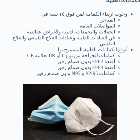
اﻟﻜﻤﺎﻣﺎت اﻟﻄﺒﯿﺔ:
وﺟﻮب ارﺗﺪاء اﻟﻜﻤﺎﻣﺔ ﻟﻤﻦ ﻓﻮق ١٥ ﺳﻨﺔ ﻓﻲ:
اﻟﻤﺘﺎﺟﺮ
اﻟﻤﻮاﺻﻼت اﻟﻌﺎﻣﺔ
اﻟﺤﻔﻼت واﻟﺘﺠﻤﻌﺎت اﻟﺪﯾﻨﯿﺔ وﻷﻏﺮاض ﻋﻘﺎﺋﺪﯾﺔ
ﻓﻲ اﻟﻌﯿﺎدات اﻟﻄﺒﯿﺔ وﻋﯿﺎدات اﻟﻌﻼج اﻟﻄﺒﯿﻌﻲ واﻟﻌﻼج
اﻟﻨﻔﺴﻲ
أﻧﻮاع اﻟﻜﻤﺎﻣﺎت اﻟﻄﺒﯿﺔ اﻟﻤﺴﻤﻮح ﺑﮭﺎ:
ﻛﻤﺎﻣﺎت اﻟﺠﺮاﺣﺔ ﻣﻦ ﻧﻮع II أو IIR ﺑﻌﻼﻣﺔ CE
أﻗﻨﻌﺔ FFP2 ﺑﺪون ﺻﻤﺎم زﻓﯿﺮ
أﻗﻨﻌﺔ FFP3 ﺑﺪون ﺻﻤﺎم زﻓﯿﺮ
ﻛﻤﺎﻣﺎت KN95 و N95 ﺑﺪون ﺻﻤﺎم زﻓﯿﺮ