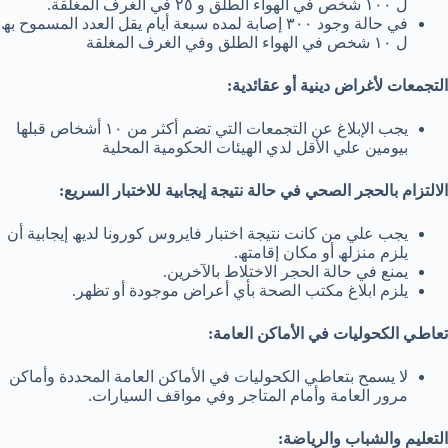
ل ١٠٠ ﺷﺨﺺ ﻓﻲ اﻟﮭﻮاء اﻟﻄﻠﻖ و ٢٥ ﻓﻲ اﻟﻐﺮف اﻟﻤﻐﻠﻘﺔ.
ﻓﻲ ﺣﺎﻟﺔ وﺟﻮد ٣٠٠ إﺻﺎﺑﺔ ﻟﻤﺪه ﺳﺒﻌﺔ أﯾﺎم ﯾﻘﻞ اﻟﻌﺪد اﻟﻤﺴﻤﻮح ﺑﮫ
ل ١٠ ﺷﺨﺺ ﻓﻲ اﻟﮭﻮاء اﻟﻄﻠﻖ وﻓﻲ اﻟﻐﺮف اﻟﻤﻐﻠﻘﺔ
اﻟﺘﺠﻤﻌﺎت ﻷﻏﺮاض دﯾﻨﯿﺔ أو ﻋﻘﺎﺋﺪﯾﺔ:
ﯾﺠﺐ اﻹﺑﻼغ ﻋﻦ اﻟﺘﺠﻤﻌﺎت اﻟﺘﻲ ﺗﻀﻢ أﻛﺜﺮ ﻣﻦ ١٠ أﺷﺨﺎص ﻗﺒﻠﮭﺎ
ﺑﯿﻮﻣﯿﻦ ﻋﻠﻲ اﻷﻗﻞ ﻟﺪي اﻟﮭﯿﺌﺎت اﻟﺤﻜﻮﻣﯿﺔ اﻟﻤﺤﻠﯿﺔ
اﻻﻟﺘﺰام ﺑﺎﻟﺤﺠﺮ اﻟﺼﺤﻲ ﻓﻲ ﺣﺎﻟﺔ ﻧﺘﯿﺠﺔ إﯾﺠﺎﺑﯿﺔ ﻟﻼﺧﺘﺒﺎر اﻟﺴﺮﯾﻊ:
ﯾﺠﺐ ﻋﻠﻲ ﻣﻦ ﻛﺎﻧﺖ ﻧﺘﯿﺠﺔ اﺧﺘﺒﺎر ﻓﺎﯾﺮوس ﻛﻮروﻧﺎ ﻟﺪﯾﮫ إﯾﺠﺎﺑﯿﺔ أن
ﯾﻠﺰم ﻣﻨﺰﻟﮫ أو ﻣﻜﺎن إﻗﺎﻣﺘﮫ.
ﯾﻤﻨﻊ ﻓﻲ ﺣﺎﻟﺔ اﻟﺤﺠﺮ اﻻﺧﺘﻼط ﺑﺎﻵﺧﺮﯾﻦ.
ﯾﻠﺰم اﺑﻼغ ﻣﻜﺘﺐ اﻟﺼﺤﺔ ﺑﺄي أﻋﺮاض ﻣﻮﺟﻮدة أو ﺗﻈﮭﺮ.
ﺗﻌﺎطﻲ اﻟﻜﺤﻮﻟﯿﺎت ﻓﻲ اﻷﻣﺎﻛﻦ اﻟﻌﺎﻣﺔ:
ﻻ ﯾﺴﻤﺢ ﺑﺘﻌﺎطﻲ اﻟﻜﺤﻮﻟﯿﺎت ﻓﻲ اﻷﻣﺎﻛﻦ اﻟﻌﺎﻣﺔ اﻟﻤﺤﺪدة وأﻣﺎﻛﻦ
ﻣﺮور اﻟﻌﺎﻣﺔ وأﻣﺎم اﻟﻤﺘﺎﺟﺮ وﻓﻲ ﻣﻮاﻗﻒ اﻟﺴﯿﺎرات.
اﻟﺘﻌﻠﯿﻢ واﻟﺸﺒﺎب واﻟﺮﯾﺎﺿﺔ: