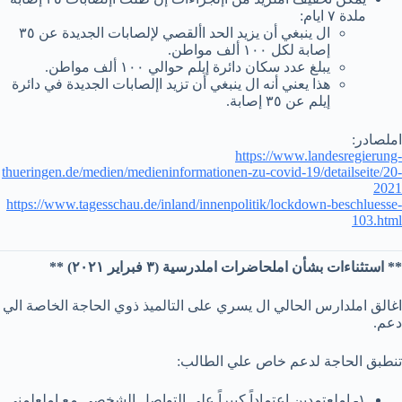
ملدة ٧ ايام:
ال ينبغي أن يزيد الحد األقصي لإلصابات الجديدة عن ٣٥
إصابة لكل ١٠٠ ألف مواطن.
يبلغ عدد سكان دائرة إيلم حوالي ١٠٠ ألف مواطن.
هذا يعني أنه ال ينبغي أن تزيد اإلصابات الجديدة في دائرة
إيلم عن ٣٥ إصابة.
املصادر:
https://www.landesregierung-
thueringen.de/medien/medieninformationen-zu-covid-19/detailseite/20-
2021
https://www.tagesschau.de/inland/innenpolitik/lockdown-beschluesse-
103.html
** استثناءات بشأن املحاضرات املدرسية (٣ فبراير ٢٠٢١) **
اغالق املدارس الحالي ال يسري على التالميذ ذوي الحاجة الخاصة الي
دعم.
تنطبق الحاجة لدعم خاص علي الطالب:
١- املعتمدين اعتماداً كبيراً علي التواصل الشخصي مع املعلمني.