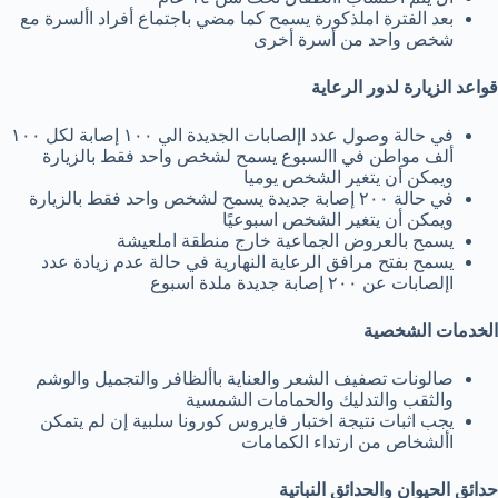
بعد الفترة املذكورة يسمح كما مضي باجتماع أفراد األسرة مع
شخص واحد من أسرة أخرى
قواعد الزيارة لدور الرعاية
في حالة وصول عدد اإلصابات الجديدة الي ١٠٠ إصابة لكل ١٠٠
ألف مواطن في االسبوع يسمح لشخص واحد فقط بالزيارة
ويمكن أن يتغير الشخص يوميا
في حالة ٢٠٠ إصابة جديدة يسمح لشخص واحد فقط بالزيارة
ويمكن أن يتغير الشخص اسبوعيًا
يسمح بالعروض الجماعية خارج منطقة املعيشة
يسمح بفتح مرافق الرعاية النهارية في حالة عدم زيادة عدد
اإلصابات عن ٢٠٠ إصابة جديدة ملدة اسبوع
الخدمات الشخصية
صالونات تصفيف الشعر والعناية باألظافر والتجميل والوشم
والثقب والتدليك والحمامات الشمسية
يجب اثبات نتيجة اختبار فايروس كورونا سلبية إن لم يتمكن
األشخاص من ارتداء الكمامات
حدائق الحيوان والحدائق النباتية