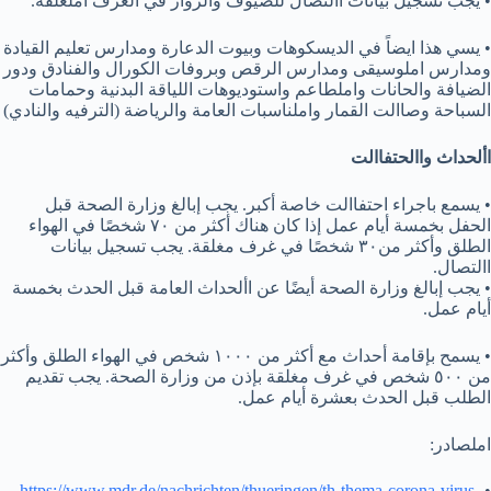
• يجب تسجيل بيانات االتصال للضيوف والزوار في الغرف املغلقة.
• يسي هذا ايضاً في الديسكوهات وبيوت الدعارة ومدارس تعليم القيادة
ومدارس املوسيقى ومدارس الرقص وبروفات الكورال والفنادق ودور
الضيافة والحانات واملطاعم واستوديوهات اللياقة البدنية وحمامات
السباحة وصاالت القمار واملناسبات العامة والرياضة (الترفيه والنادي)
األحداث واالحتفاالت
• يسمع باجراء احتفاالت خاصة أكبر. يجب إبالغ وزارة الصحة قبل
الحفل بخمسة أيام عمل إذا كان هناك أكثر من ٧٠ شخصًا في الهواء
الطلق وأكثر من٣٠ شخصًا في غرف مغلقة. يجب تسجيل بيانات
االتصال.
• يجب إبالغ وزارة الصحة أيضًا عن األحداث العامة قبل الحدث بخمسة
أيام عمل.
• يسمح بإقامة أحداث مع أكثر من ١٠٠٠ شخص في الهواء الطلق وأكثر
من ٥٠٠ شخص في غرف مغلقة بإذن من وزارة الصحة. يجب تقديم
الطلب قبل الحدث بعشرة أيام عمل.
املصادر:
https://www.mdr.de/nachrichten/thueringen/th-thema-corona-virus-
•