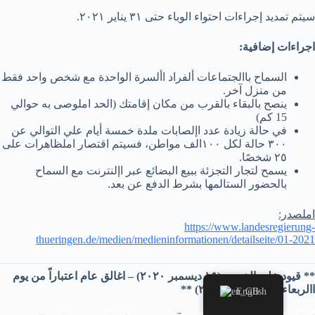
سيتم تمديد إجراءات احتواء الوباء حتى ٣١ يناير ٢٠٢١.
اجراءات إضافية:
السماح باالجتماعات ألفراد األسرة الواحدة مع شخص واحد فقط
من منزل آخر.
ينصح بالبقاء بالقرب من مكان إقامتك (الحد املوصى به حوالي
15 كم)
في حالة زيادة عدد اإلصابات ملدة خمسة أيام علي التوالي عن
٣٠٠ حالة لكل ١٠٠الف مواطن، فسيتم اقتصار املظاهرات على
٢٥ شخصًا.
يسمح لتجار التجزئة ببيع البضائع عبر اإلنترنت مع السماح
بالحضور الستالمها بشرط الدفع عن بعد.
املصدر:
https://www.landesregierung-
thueringen.de/medien/medieninformationen/detailseite/01-2021
** قيود علي الخروج (١٥ ديسمبر ٢٠٢٠) – اغالق عام اعتباراً من يوم
االربعاء (١٦ ديسمبر ٢٠٢٠) **
English