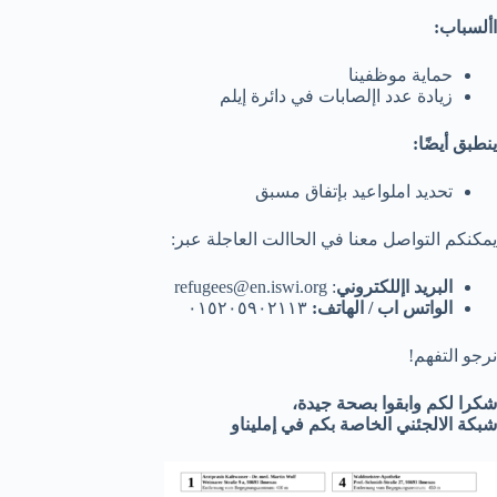
األسباب:
حماية موظفينا
زيادة عدد اإلصابات في دائرة إيلم
ينطبق أيضًا:
تحديد املواعيد بإتفاق مسبق
يمكنكم التواصل معنا في الحاالت العاجلة عبر:
البريد اإللكتروني
: refugees@en.iswi.org
الواتس اب / الهاتف:
٠١٥٢٠٥٩٠٢١١٣
نرجو التفهم!
شكرا لكم وابقوا بصحة جيدة،
شبكة الالجئني الخاصة بكم في إمليناو