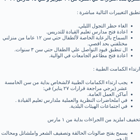
تطبق التغييرات التالية مباشرة :
الغاء حظر التجول الليلي.
اعادة فتح مدارس تعليم القيادة للتدريس.
السماح بالرعاية الخاصة لألطفال حتي سن ١٢ عاما من منزلني
مختلفني بحد اقصي.
ال تنطبق قيود التواصل علي االطفال حتي سن ٣ سنوات.
اعادة فتح مطاعم الجامعات في الوالية.
ارتداء الكمامت الطبية :
يجب ارتداء الكمامات الطبية لالشخاص بداية من سن الخامسة
عشر (يرجي مراجعة قرارات ٢٧ يناير) في:
أماكن العمل العامة.
في املحاضرات النظرية والعملية ملدارس تعليم القيادة .
في اجتماعات الهيئات البلدية.
تخفيف املزيد من االجراءات بداية من ١ مارس
يسمح بفتح صالونات الحالقة وتصفيف الشعر واملشاتل ومحالت
الزهور.