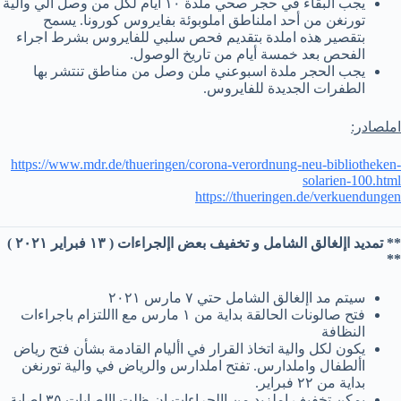
يجب البقاء في حجر صحي ملدة ١٠ أيام لكل من وصل الي والية
تورنغن من أحد املناطق املوبوئة بفايروس كورونا. يسمح
بتقصير هذه املدة بتقديم فحص سلبي للفايروس بشرط اجراء
الفحص بعد خمسة أيام من تاريخ الوصول.
يجب الحجر ملدة اسبوعني ملن وصل من مناطق تنتشر بها
الطفرات الجديدة للفايروس.
املصادر:
https://www.mdr.de/thueringen/corona-verordnung-neu-bibliotheken-
solarien-100.html
https://thueringen.de/verkuendungen
** تمديد اإلغالق الشامل و تخفيف بعض اإلجراءات ( ١٣ فبراير ٢٠٢١ )
**
سيتم مد اإلغالق الشامل حتي ٧ مارس ٢٠٢١
فتح صالونات الحالقة بداية من ١ مارس مع االلتزام باجراءات
النظافة
يكون لكل والية اتخاذ القرار في األيام القادمة بشأن فتح رياض
األطفال واملدارس. تفتح املدارس والرياض في والية تورنغن
بداية من ٢٢ فبراير.
يمكن تخفيف املزيد من اإلجراءات إن ظلت اإلصابات ٣٥ إصابة