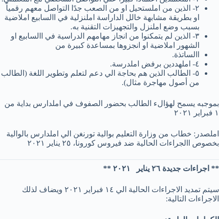
٢- الذين من املستحيل او من الصعب جدًا التواصل معهم رقمياً
او بطريقة مشابهة خالل الداراسة املنزلية في االسابيع املاضية
بسبب وضع املنزل والتجهيزات التقنية به.
٣- الذين لم يتمكنوا من انجاز مهامهم الدراسية في االسابيع او
الشهور املاضية او انجزوها بمساعدة كبيرة من
االساتذة.
٤- املهددين برفض املدرسة.
٥- الطالب الذين هم بحاجة الي دعم لتعلم وتطوير اللغة (الطالب
من أصول مهاجرة مثال).
بموجبه يسمح لهؤالء الطالب بحضور الصفوف في املدارس بداية من
١ فبراير ٢٠٢١
املصدر: خطاب من وزارة التعليم بوالية تورنغن الي املدارس بالوالية
بخصوص االجراءات الحالية ضد فيروس كورونا، ٢٥ يناير ٢٠٢١
** اﺟﺮاءات ﺟﺪﯾﺪة ٢٦ ﯾﻨﺎﯾﺮ ٢٠٢١ **
ﺳﯿﺘﻢ ﺗﻤﺪﯾﺪ اﻻﺟﺮاءات اﻟﺤﺎﻟﯿﺔ اﻟﻲ ١٤ ﻓﺒﺮاﯾﺮ ٢٠٢١ وﯾﻀﺎف ﻟﺬﻟﻚ
اﻻﺟﺮاءات اﻟﺘﺎﻟﯿﺔ: