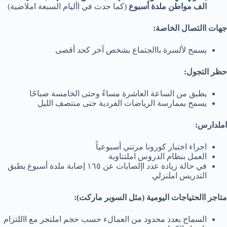
الف مواطن ملدة أسبوع
(كما حدث في األيام السبعة املاضية)
جهات االتصال الخاصة:
يسمح لألسرة باالجتماع بشخص آخر كحد أقصى
حظر التجول:
يطبق من الساعة العاشرة مساءً وحتى الخامسة صباحًا
يسمح بممارسة الرياضات الفردية حتى منتصف الليل
املدارس:
اجراء اختبار كورونا مرتني أسبوعياً
العمل بنظام الدروس املتناوبة
في حالة زيادة عدد اإلصابات عن ١٦٥ إصابة ملدة أسبوع يطبق
التدريس املنزلي
متاجر االحتياجات اليومية (مثل السوبر ماركت):
السماح بعدد محدود من العمالء حسب حجم املتجر مع االلتزام