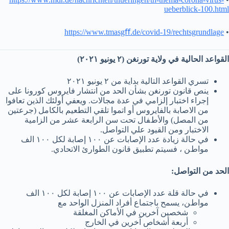
ueberblick-100.html
https://www.tmasgﬀ.de/covid-19/rechtsgrundlage
•
اﻟﻘﻮاﻋﺪ اﻟﺤﺎﻟﯿﺔ ﻓﻲ وﻻﯾﺔ ﺗﻮرﻧﻐﻦ (٢ ﯾﻮﻧﯿﻮ ٢٠٢١)
ﺗﺴﺮي اﻟﻘﻮاﻋﺪ اﻟﺘﺎﻟﯿﺔ ﺑﺪاﯾﺔ ﻣﻦ ٢ ﯾﻮﻧﯿﻮ ٢٠٢١
ﯾﻨﺺ ﻗﺎﻧﻮن ﺗﻮرﻧﻐﻦ ﺑﺸﺄن اﻟﺤﺪ ﻣﻦ اﻧﺘﺸﺎر ﻓﺎﯾﺮوس ﻛﻮروﻧﺎ ﻋﻠﻰ
إﺟﺮاء اﺧﺘﺒﺎر إﻟﺰاﻣﻲ ﻓﻲ ﻋﺪة ﻣﺠﺎﻻت. وﯾﻌﻔﻲ أوﻟﺌﻚ اﻟﺬﯾﻦ ﺗﻌﺎﻓﻮا
ﻣﻦ اﻻﺻﺎﺑﺔ ﺑﺎﻟﻔﺎﯾﺮوس أو اﺗﻤﻮا ﺗﻠﻘﻲ اﻟﺘﻄﻌﯿﻢ ﺑﺎﻟﻜﺎﻣﻞ (ﺟﺮﻋﺘﯿﻦ
ﻣﻦ اﻟﻤﺼﻞ) واﻷطﻔﺎل ﺗﺤﺖ ﺳﻦ اﻟﺮاﺑﻌﺔ ﻋﺸﺮ ﻣﻦ اﻟﺰاﻣﯿﺔ
اﻻﺧﺘﺒﺎر وﻣﻦ اﻟﻘﯿﻮد ﻋﻠﻲ اﻟﺘﻮاﺻﻞ.
ﻓﻲ ﺣﺎﻟﺔ زﯾﺎدة ﻋﺪد اﻹﺻﺎﺑﺎت ﻋﻦ ١٠٠ إﺻﺎﺑﺔ ﻟﻜﻞ ١٠٠ اﻟﻒ
ﻣﻮاطﻦ ، ﻓﺴﯿﺘﻢ ﺗﻄﺒﯿﻖ ﻗﺎﻧﻮن اﻟﻄﻮارئ اﻻﺗﺤﺎدي.
اﻟﺤﺪ ﻣﻦ اﻟﺘﻮاﺻﻞ:
ﻓﻲ ﺣﺎﻟﺔ ﻗﻠﺔ ﻋﺪد اﻹﺻﺎﺑﺎت ﻋﻦ ١٠٠ إﺻﺎﺑﺔ ﻟﻜﻞ ١٠٠ اﻟﻒ
ﻣﻮاطﻦ، ﯾﺴﻤﺢ ﺑﺎﺟﺘﻤﺎع أﻓﺮاد اﻟﻤﻨﺰل اﻟﻮاﺣﺪ ﻣﻊ
ﺷﺨﺼﯿﻦ آﺧﺮﯾﻦ ﻓﻲ اﻷﻣﺎﻛﻦ اﻟﻤﻐﻠﻘﺔ
أرﺑﻌﺔ أﺷﺨﺎص آﺧﺮﯾﻦ ﻓﻲ اﻟﺨﺎرج