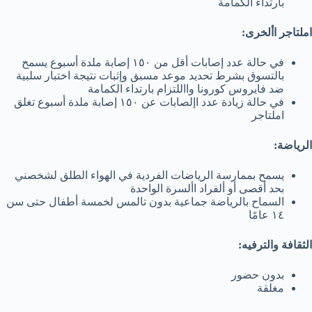
بارتداء الكمامة
املتاجر األخرى:
في حالة عدد إصابات أقل من ١٥٠ إصابة ملدة أسبوع يسمح
بالتسوق بشرط تحديد موعد مسبق وإثبات نتيجة اختبار سلبية
ضد فايروس كورونا وااللتزام بارتداء الكمامة
في حالة زيادة عدد اإلصابات عن ١٥٠ إصابة ملدة أسبوع تغلق
املتاجر
الرياضة:
يسمح بممارسة الرياضات الفردية في الهواء الطلق لشخصني
بحد أقصى أو ألفراد األسرة الواحدة
السماح بالرياضة جماعية بدون تالمس لخمسة أطفال حتى سن
١٤ عامًا
الثقافة والترفيه:
بدون حضور
مغلقة