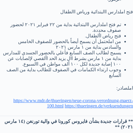
فتح املدارس االبتدائية ورياض االطفال
تم فتح املدارس االبتدائية بداية من ٢٢ فبراير ٢٠٢١ لحضور
صفوف محددة.
فتح رياض األطفال.
من املحتمل أن يسمح أيضاً بالحضور للصفوف الخامس
والسادس بداية من ١ مارس ٢٠٢١
يسمح لطالب الصف السابع فأعلي بالحضور الجسدي للمدارس
بداية من ١ مارس بشرط اال يزيد الحد األقصي لإلصابات عن
١٠٠ إصابة جديدة لكل ١٠٠ ألف مواطن في االسبوع.
وجوب ارتداء الكمامات في الصفوف للطالب بداية من الصف
السابع
املصادر:
https://www.mdr.de/thueringen/neue-corona-verordnung-maerz-
100.html
https://thueringen.de/verkuendungen
** قرارات جديدة بشأن فايروس كورونا في والية تورنغن (١٤ مارس
٢٠٢١) **