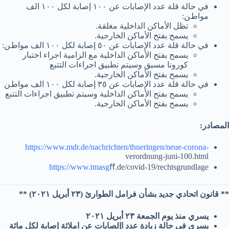
ﻓﻲ ﺣﺎﻟﺔ ﻗﻠﺔ ﻋﺪد اﻹﺻﺎﺑﺎت ﻋﻦ ١٠٠ إﺻﺎﺑﺔ ﻟﻜﻞ ١٠٠ اﻟﻒ
ﻣﻮاطﻦ:
ﺗﻈﻞ اﻷﻣﺎﻛﻦ اﻟﺪاﺧﻠﯿﺔ ﻣﻐﻠﻘﺔ.
ﯾﺴﻤﺢ ﺑﻔﺘﺢ اﻷﻣﺎﻛﻦ اﻟﺨﺎرﺟﯿﺔ.
ﻓﻲ ﺣﺎﻟﺔ ﻗﻠﺔ ﻋﺪد اﻹﺻﺎﺑﺎت ﻋﻦ ٥٠ إﺻﺎﺑﺔ ﻟﻜﻞ ١٠٠ اﻟﻒ ﻣﻮاطﻦ:
ﯾﺴﻤﺢ ﺑﻔﺘﺢ اﻷﻣﺎﻛﻦ اﻟﺪاﺧﻠﯿﺔ ﻣﻊ اﻟﺰاﻣﯿﺔ اﺟﺮاء اﺧﺘﺒﺎر
ﻛﻮروﻧﺎ ﻣﺴﺒﻖ وﺳﯿﺘﻢ ﺗﻄﺒﯿﻖ اﺟﺮاءات اﻟﺘﺘﺒﻊ
ﯾﺴﻤﺢ ﺑﻔﺘﺢ اﻷﻣﺎﻛﻦ اﻟﺨﺎرﺟﯿﺔ.
ﻓﻲ ﺣﺎﻟﺔ ﻗﻠﺔ ﻋﺪد اﻹﺻﺎﺑﺎت ﻋﻦ ٣٥ إﺻﺎﺑﺔ ﻟﻜﻞ ١٠٠ اﻟﻒ ﻣﻮاطﻦ
ﯾﺴﻤﺢ ﺑﻔﺘﺢ اﻷﻣﺎﻛﻦ اﻟﺪاﺧﻠﯿﺔ وﺳﯿﺘﻢ ﺗﻄﺒﯿﻖ اﺟﺮاءات اﻟﺘﺘﺒﻊ
ﯾﺴﻤﺢ ﺑﻔﺘﺢ اﻷﻣﺎﻛﻦ اﻟﺨﺎرﺟﯿﺔ.
اﻟﻤﺼﺎدر:
https://www.mdr.de/nachrichten/thueringen/neue-corona-
verordnung-juni-100.html
https://www.tmasg
ﬀ.de/covid-19/rechtsgrundlage
** قانون اتحادي جديد بشأن فرامل الطوارئ (٢٣ أبريل ٢٠٢١) **
يسري منذ يوم الجمعة ٢٣ أبريل ٢٠٢١
يسري في حالة زيادة عدد اإلصابات عن املائة إصابة لكل مائة