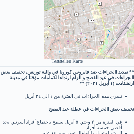
Teststellen Karte
** تمديد االجراءات ضد فايروس كورونا في والية تورنغن، تخفيف بعض
االجراءات في عيد الفصح و الزام ارتداء الكمامات مؤقتاً في مدينة
ارنشتادت (١ أبريل ٢٠٢١) **
تسري هذه االجراءات في الفترة من ١ الي ٢٤ أبريل
تخفيف بعض االجراءات في عطلة عيد الفصح
في الفترة من ٢ وحتي ٥ أبريل يسمح باجتماع أفراد أسرتني بحد
أقصي خمسة أفراد
ال يتم احتساب األطفال تحت سن ١٤ عام