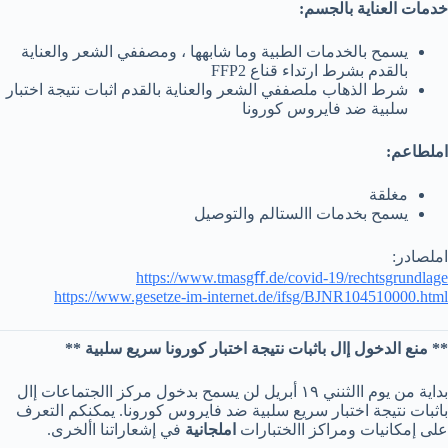
خدمات العناية بالجسم:
يسمح بالخدمات الطبية وما شابهها ، ومصففي الشعر والعناية
بالقدم بشرط ارتداء قناع FFP2
شرط الذهاب ملصففي الشعر والعناية بالقدم اثبات نتيجة اختبار
سلبية ضد فايروس كورونا
املطاعم:
مغلقة
يسمح بخدمات االستالم والتوصيل
املصادر:
https://www.tmasgﬀ.de/covid-19/rechtsgrundlage
https://www.gesetze-im-internet.de/ifsg/BJNR104510000.html
** منع الدخول إال باثبات نتيجة اختبار كورونا سريع سلبية **
بداية من يوم االثنني ١٩ أبريل لن يسمح بدخول مركز االجتماعات إال
باثبات نتيجة اختبار سريع سلبية ضد فايروس كورونا. يمكنكم التعرف
على إمكانيات ومراكز االختبارات
املجانية
في إشعاراتنا األخرى.