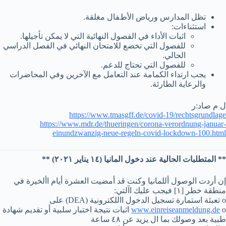
ﺗﻈﻞ اﻟﻤﺪارس ورﯾﺎض اﻷطﻔﺎل ﻣﻐﻠﻘﺔ.
اﺳﺘﺜﻨﺎءات:
اﺛﺒﺎت اﻷداء ﻓﻲ اﻟﻔﺼﻮل اﻟﻨﮭﺎﺋﯿﺔ اﻟﺘﻲ ﻻ ﯾﻤﻜﻦ ﺗﺄﺟﯿﻠﮭﺎ.
ﻟﻠﻔﺼﻮل اﻟﺘﻲ ﺗﺨﻀﻊ ﻟﻼﻣﺘﺤﺎن اﻟﻨﮭﺎﺋﻲ ﻓﻲ اﻟﻔﺼﻞ اﻟﺪراﺳﻲ
اﻟﺤﺎﻟﻲ.
ﻟﻠﻔﺼﻮل اﻟﺘﻲ ﺗﺤﺘﺎج ﻟﻠﺪﻋﻢ.
ﯾﺠﺐ ارﺗﺪاء اﻟﻜﻤﺎﻣﺔ ﻋﻨﺪ اﻟﺘﻌﺎﻣﻞ ﻣﻊ اﻵﺧﺮﯾﻦ وﻓﻲ اﻟﻤﺤﺎﺿﺮات
واﻟﺮﻋﺎﯾﺔ اﻟﻄﺎرﺋﺔ.
ل م صاد:ر
https://www.tmasgff.de/covid-19/rechtsgrundlage
https://www.mdr.de/thueringen/corona-verordnung-januar-
einundzwanzig-neue-regeln-covid-lockdown-100.html
** المتطلبات الحالية عند دخول المانيا (١٤ يناير ٢٠٢١) **
إن أردت الوصول أللمانيا وكنت قد أمضيت العشرة أيام األخيرة في
منطقة خطر [١] فيجب عليك اآلتي:
o تعبئة استمارة تسجيل الدخول االلكترونية (DEA) على
www.einreiseanmeldung.de
o اثبات نتيجة اختبار سلبية أو تقديم شهادة
طبية بعد وصولك بما ال يزيد عن ٤٨ ساعة