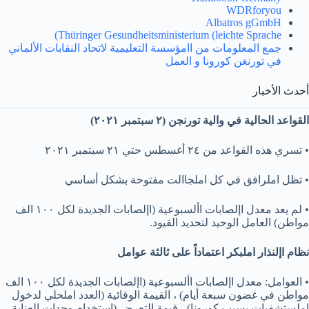
WDRforyou
Albatros gGmbH
Thüringer Gesundheitsministerium (leichte Sprache)
جمع المعلومات من اامؤسسة التعليمية لاتحاد النقابات الألماني
في تورنغن كورونا و العمل
أحدث الأخبار
القواعد الحالية في والية تورنجن (٢ سبتمبر ٢٠٢١)
• تسري هذه القواعد من ٢٤ أغسطس حتي ٢١ سبتمبر ٢٠٢١
• تظل املرافق في كل املجاالت مفتوحة بشكل أساسي
• لم يعد معدل اإلصابات األسبوعية (اإلصابات الجديدة لكل ١٠٠ الف
مواطن) العامل الوحيد لتحديد القيود.
نظام اإلنذار املبكر اعتماداً على ثالثة عوامل
• العوامل: معدل اإلصابات األسبوعية (اإلصابات الجديدة لكل ١٠٠ الف
مواطن في غضون سبعة أيام) ، القيمة الوقائية (العدد املحلي لدخول
املستشفيات بسبب كورونا) ، قيمة التعرض (استخدام وحدات العناية