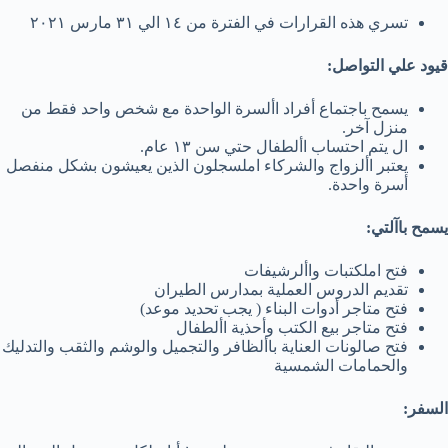
تسري هذه القرارات في الفترة من ١٤ الي ٣١ مارس ٢٠٢١
قيود علي التواصل:
يسمح باجتماع أفراد األسرة الواحدة مع شخص واحد فقط من
منزل آخر.
ال يتم احتساب األطفال حتي سن ١٣ عام.
يعتبر األزواج والشركاء املسجلون الذين يعيشون بشكل منفصل
أسرة واحدة.
يسمح باآلتي:
فتح املكتبات واألرشيفات
تقديم الدروس العملية بمدارس الطيران
فتح متاجر أدوات البناء ( يجب تحديد موعد)
فتح متاجر بيع الكتب وأحذية األطفال
فتح صالونات العناية باألظافر والتجميل والوشم والثقب والتدليك
والحمامات الشمسية
السفر: