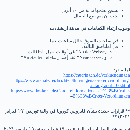
يسمح بفتحها بداية من ١٠ أبريل
يجب أن يتم تتبع االتصال
وجوب ارتداء الكمامات في مدينة ارنشتادت
في ساحات السوق خالل ساعات عمله
في املناطق التالية:
„An der Weisse“ في أوقات عمل الحافالت
و „Neue Gasse“ عند إصدار .„Arnstädter Tafel“
املصادر:
https://thueringen.de/verkuendungen
https://www.mdr.de/nachrichten/thueringen/corona-verordnung-
anfang-april-100.html
https://www.ilm-kreis.de/Corona/Informationen-f%C3%BCr-die-
-/
B%C3%BCrger-Verordnungen
** قرارات جديدة بشأن فايروس كورونا في والية تورنغن (١٩ فبراير
٢٠٢١) **
تسري هذه القرارات في الفترة من ١٩ فبراير وحتي ١٥ مارس ٢٠٢١