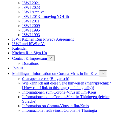
ISWI 2021
ISWI 2023
ISWI Archive
ISWI 2013 – moving YOUth
ISWI 2011
ISWI 2009
ISWI 1995
ISWI 1993
ISWI Kitchen Run Privacy Agreement
ISWI und ISWI e.V.
Kalender
Kitchen Run Sign Up
Contact & Impressum
Donations
Join us!
Multilingual Information on Corona-Virus in Ilm-Kreis
български език (Bulgarisch)
Wie kann ich auf diese Seite hinweisen (mehrsprachig)?
| How can I link to this page (multilingually)?
Informationen zum Corona-Virus im Ilm-Kreis
Informationen zum Corona-Virus in Thüringen (leichte
Sprache)
Information on Corona-Virus in Ilm-Kreis
Informacione rreth virusit Corona në Thuringia