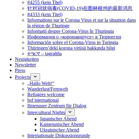
#4255 (kein Titel)
针对冠状病毒(COVID-19)在图林根州的最新消息
#4333 (kein Titel)
Informations sur le Corona Virus et sur la situation dans
la région de Thuringe
Informații despre Corona-Virus în Thuringia
Информация о «коронавирусе» в Тюрингии
Información sobre el Corona-Virus in Turingia
Thüringen’deki korona virüsü hakkında bilgi
ትግርኛ – tǝgrǝñña
Neuigkeiten
Newsletter
Press
Projects
„Hallo Welt!“
Wanderlust/Fernweh
Refugees welcome
hsf international
Ilmenauer Zentrum für Dialog
Intercultural Nights
Japanischer Abend
Kamerunischer Abend
Ukrainischer Abend
Internationale Diskussionsrunde