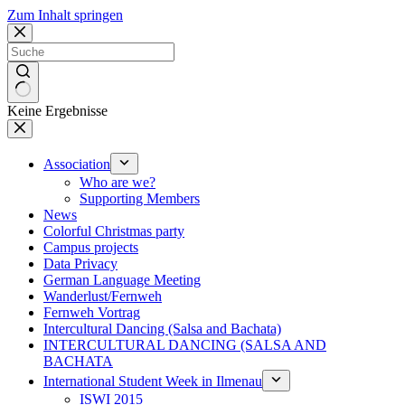
Zum Inhalt springen
Keine Ergebnisse
Association
Who are we?
Supporting Members
News
Colorful Christmas party
Campus projects
Data Privacy
German Language Meeting
Wanderlust/Fernweh
Fernweh Vortrag
Intercultural Dancing (Salsa and Bachata)
INTERCULTURAL DANCING (SALSA AND
BACHATA
International Student Week in Ilmenau
ISWI 2015