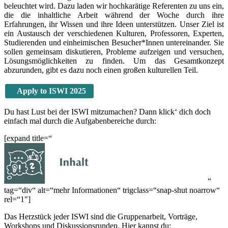
beleuchtet wird. Dazu laden wir hochkarätige Referenten zu uns ein,
die die inhaltliche Arbeit während der Woche durch ihre
Erfahrungen, ihr Wissen und ihre Ideen unterstützen. Unser Ziel ist
ein Austausch der verschiedenen Kulturen, Professoren, Experten,
Studierenden und einheimischen Besucher*Innen untereinander. Sie
sollen gemeinsam diskutieren, Probleme aufzeigen und versuchen,
Lösungsmöglichkeiten zu finden. Um das Gesamtkonzept
abzurunden, gibt es dazu noch einen großen kulturellen Teil.
Apply to ISWI 2025
Du hast Lust bei der ISWI mitzumachen? Dann klick‘ dich doch
einfach mal durch die Aufgabenbereiche durch:
[expand title=“
“
tag=“div“ alt=“mehr Informationen“ trigclass=“snap-shut noarrow“
rel=“1″]
Das Herzstück jeder ISWI sind die Gruppenarbeit, Vorträge,
Workshops und Diskussionsrunden. Hier kannst du: