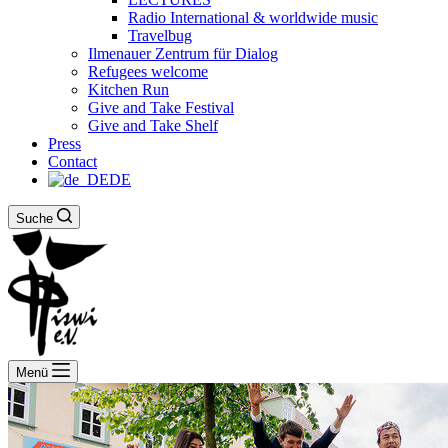
Radio International & worldwide music
Travelbug
Ilmenauer Zentrum für Dialog
Refugees welcome
Kitchen Run
Give and Take Festival
Give and Take Shelf
Press
Contact
DE
Suche
Menü