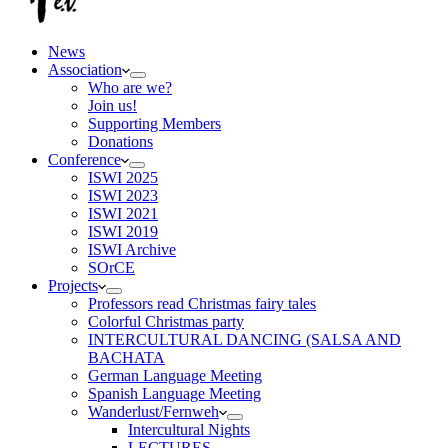
News
Association
Who are we?
Join us!
Supporting Members
Donations
Conference
ISWI 2025
ISWI 2023
ISWI 2021
ISWI 2019
ISWI Archive
SOrCE
Projects
Professors read Christmas fairy tales
Colorful Christmas party
INTERCULTURAL DANCING (SALSA AND
BACHATA
German Language Meeting
Spanish Language Meeting
Wanderlust/Fernweh
Intercultural Nights
LECTURES