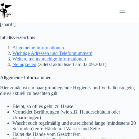
Zum
Inhalt
springen
[shariff]
Inhaltsverzeichnis
Allgemeine Informationen
Wichtige Adressen und Telefonnummern
Weitere mehrsprachige Informationen
Neuigkeiten
(zuletzt aktualisiert am 02.09.2021)
Allgemeine Informationen
Hier zunächst ein paar grundlegende Hygiene- und Verhaltensregeln,
die es aktuell zu beachten gilt:
Bleibt, so oft es geht, zu Hause
Vermeidet Berührungen (wie z.B. Händeschütteln oder
Umarmungen)
Wascht euch regelmäßig und ausreichend lange (mindestens 20
Sekunden) eure Hände mit Wasser und Seife
Haltet die Hände vom Gesicht fern