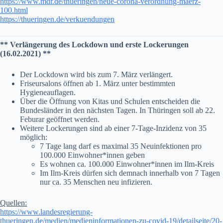
https://www.mdr.de/thueringen/neue-corona-verordnung-maerz-
100.html
https://thueringen.de/verkuendungen
** Verlängerung des Lockdown und erste Lockerungen
(16.02.2021) **
Der Lockdown wird bis zum 7. März verlängert.
Friseursalons öffnen ab 1. März unter bestimmten
Hygieneauflagen.
Über die Öffnung von Kitas und Schulen entscheiden die
Bundesländer in den nächsten Tagen. In Thüringen soll ab 22.
Feburar geöffnet werden.
Weitere Lockerungen sind ab einer 7-Tage-Inzidenz von 35
möglich:
7 Tage lang darf es maximal 35 Neuinfektionen pro
100.000 Einwohner*innen geben
Es wohnen ca. 100.000 Einwohner*innen im Ilm-Kreis
Im Ilm-Kreis dürfen sich demnach innerhalb von 7 Tagen
nur ca. 35 Menschen neu infizieren.
Quellen:
https://www.landesregierung-
thueringen.de/medien/medieninformationen-zu-covid-19/detailseite/20-