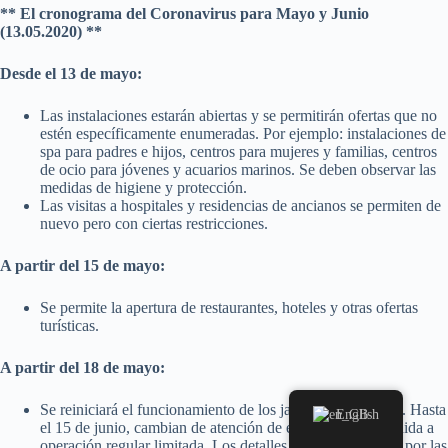
** El cronograma del Coronavirus para Mayo y Junio
(13.05.2020) **
Desde el 13 de mayo:
Las instalaciones estarán abiertas y se permitirán ofertas que no
estén específicamente enumeradas. Por ejemplo: instalaciones de
spa para padres e hijos, centros para mujeres y familias, centros
de ocio para jóvenes y acuarios marinos. Se deben observar las
medidas de higiene y protección.
Las visitas a hospitales y residencias de ancianos se permiten de
nuevo pero con ciertas restricciones.
A partir del 15 de mayo:
Se permite la apertura de restaurantes, hoteles y otras ofertas
turísticas.
A partir del 18 de mayo:
Se reiniciará el funcionamiento de los jardines de infancia. Hasta
English
el 15 de junio, cambian de atención de emergencia extendida a
operación regular limitada. Los detalles son determinados por las