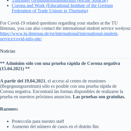
Thüringer Gesundheitsministerium (leichte Sprache)
Corona and Work (Educational Institute of the German
Federation of Trade Unions in Thuringia)
For Covid-19 related questions regarding your studies at the TU
Ilmenau, you can also contact the international student service we4you:
https://www.tu-ilmenau.de/en/international/international-student-
service/covid-info-site/
Noticias
** Admisión sólo con una prueba rápida de Corona negativa
(15.04.2021) **
A partir del 19.04.2021
, el acceso al centro de reuniones
(Begegnungszentrum) sólo es posible con una prueba rápida de
Corona negativa. Encontrará las formas disponibles de realizarse la
prueba en nuestros próximos anuncios.
Las pruebas son gratuitas.
Razones:
Protección para nuestro staff
Aumento del número de casos en el distrito Ilm