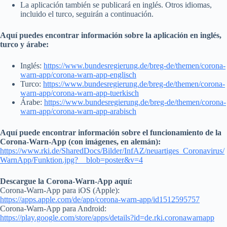
La aplicación también se publicará en inglés. Otros idiomas,
incluido el turco, seguirán a continuación.
Aquí puedes encontrar información sobre la aplicación en inglés,
turco y árabe:
Inglés:
https://www.bundesregierung.de/breg-de/themen/corona-
warn-app/corona-warn-app-englisch
Turco:
https://www.bundesregierung.de/breg-de/themen/corona-
warn-app/corona-warn-app-tuerkisch
Árabe:
https://www.bundesregierung.de/breg-de/themen/corona-
warn-app/corona-warn-app-arabisch
Aquí puede encontrar información sobre el funcionamiento de la
Corona-Warn-App (con imágenes, en alemán):
https://www.rki.de/SharedDocs/Bilder/InfAZ/neuartiges_Coronavirus/
WarnApp/Funktion.jpg?__blob=poster&v=4
Descargue la Corona-Warn-App aquí:
Corona-Warn-App para iOS (Apple):
https://apps.apple.com/de/app/corona-warn-app/id1512595757
Corona-Warn-App para Android:
https://play.google.com/store/apps/details?id=de.rki.coronawarnapp