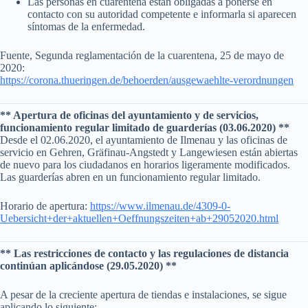
Las personas en cuarentena están obligadas a ponerse en
contacto con su autoridad competente e informarla si aparecen
síntomas de la enfermedad.
Fuente, Segunda reglamentación de la cuarentena, 25 de mayo de
2020:
https://corona.thueringen.de/behoerden/ausgewaehlte-verordnungen
** Apertura de oficinas del ayuntamiento y de servicios,
funcionamiento regular limitado de guarderías (03.06.2020) **
Desde el 02.06.2020, el ayuntamiento de Ilmenau y las oficinas de
servicio en Gehren, Gräfinau-Angstedt y Langewiesen están abiertas
de nuevo para los ciudadanos en horarios ligeramente modificados.
Las guarderías abren en un funcionamiento regular limitado.
Horario de apertura:
https://www.ilmenau.de/4309-0-
Uebersicht+der+aktuellen+Oeffnungszeiten+ab+29052020.html
** Las restricciones de contacto y las regulaciones de distancia
continúan aplicándose (29.05.2020) **
A pesar de la creciente apertura de tiendas e instalaciones, se sigue
aplicando lo siguiente: