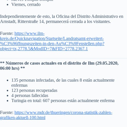
Viernes, cerrado
Independientemente de esto, la Oficina del Distrito Administrativo en
Arnstadt, Ritterstraße 14, permanecerá cerrada a los visitantes.
Fuente:
https://www.ilm-
kreis.de/Quicknavigation/Startseite/Landratsamt-erweitert-
%C3%96ffnungszeiten-in-den-Au%C3%9Fenstellen.php?
object=tx,2778.5&ModID=7&FID=2778.2367.1
** Números de casos actuales en el distrito de Ilm (29.05.2020,
06:00 hrs) **
135 personas infectadas, de las cuales 8 están actualmente
enfermas
123 personas recuperadas
4 personas fallecidas
Turingia en total: 607 personas están actualmente enferma
Fuente:
https://www.mdr.de/thueringen/corona-statistik-zahlen-
grafiken-aktuell-100.html