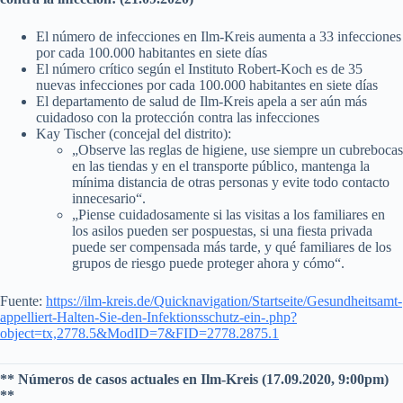
El número de infecciones en Ilm-Kreis aumenta a 33 infecciones
por cada 100.000 habitantes en siete días
El número crítico según el Instituto Robert-Koch es de 35
nuevas infecciones por cada 100.000 habitantes en siete días
El departamento de salud de Ilm-Kreis apela a ser aún más
cuidadoso con la protección contra las infecciones
Kay Tischer (concejal del distrito):
„Observe las reglas de higiene, use siempre un cubrebocas
en las tiendas y en el transporte público, mantenga la
mínima distancia de otras personas y evite todo contacto
innecesario“.
„Piense cuidadosamente si las visitas a los familiares en
los asilos pueden ser pospuestas, si una fiesta privada
puede ser compensada más tarde, y qué familiares de los
grupos de riesgo puede proteger ahora y cómo“.
Fuente:
https://ilm-kreis.de/Quicknavigation/Startseite/Gesundheitsamt-
appelliert-Halten-Sie-den-Infektionsschutz-ein-.php?
object=tx,2778.5&ModID=7&FID=2778.2875.1
** Números de casos actuales en Ilm-Kreis (17.09.2020, 9:00pm)
**