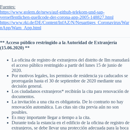
Fuentes:
https://www.golem.de/news/auf-github-telekom-und-sap-
veroeffentlichen-quellcode-der-corona-app-2005-148827.html
https://www.rki.de/DE/Content/InfAZ/N/Neuartiges_Coronavirus/War
nApp/Warn_App.html
** Acceso público restringido a la Autoridad de Extranjería
(15.06.2020) **
La oficina de registro de extranjeros del distrito de Ilm reanudará
el acceso público restringido a partir del lunes 15 de junio de
2020.
Por motivos legales, los permisos de residencia ya caducados se
prorrogarán hasta el 30 de septiembre de 2020 mediante una
decisión general.
Los ciudadanos extranjeros* recibirán la cita para renovación de
documentos.
La invitación a una cita es obligatoria. De lo contrario no hay
renovación automática. Las citas sin cita previa aún no son
posibles.
Es muy importante llegar a tiempo a la cita.
Durante toda la estancia en el edificio de la oficina de registro de
extranjeros, se debe llevar una protección adecuada para la boca