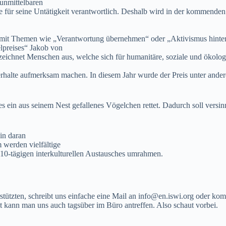
 unmittelbaren
ise für seine Untätigkeit verantwortlich. Deshalb wird in der kommen
mit Themen wie „Verantwortung übernehmen“ oder „Aktivismus hinter
lpreises“ Jakob von
eichnet Menschen aus, welche sich für humanitäre, soziale und ökologi
verhalte aufmerksam machen. In diesem Jahr wurde der Preis unter and
ein aus seinem Nest gefallenes Vögelchen rettet. Dadurch soll versinnb
in daran
werden vielfältige
es 10-tägigen interkulturellen Austausches umrahmen.
erstützten, schreibt uns einfache eine Mail an info@en.iswi.org oder
t kann man uns auch tagsüber im Büro antreffen. Also schaut vorbei.