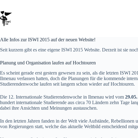
Zum
Inhalt
springen
Alle Infos zur ISWI 2015 auf der neuen Website!
Seit kurzem gibt es eine eigene ISWI 2015 Website. Derzeit ist sie noc
Planung und Organisation laufen auf Hochtouren
Es scheint gerade erst gestern gewesen zu sein, als die letzten ISWI 
Ilmenau verlassen hatten, doch die Planungen für die kommende intern
Studierendenwoche laufen seit langem schon wieder auf Hochtouren.
Die 12. Internationale Studierendenwoche in Ilmenau wird vom
29.05.
hundert internationale Studierende aus circa 70 Ländern zehn Tage lan
dabei ihre Ansichten und Meinungen austauschen.
In den letzten Jahren fanden in der Welt viele Aufstände, Rebellione
von Regierungen statt, welche das aktuelle Weltbild entscheidend mitg