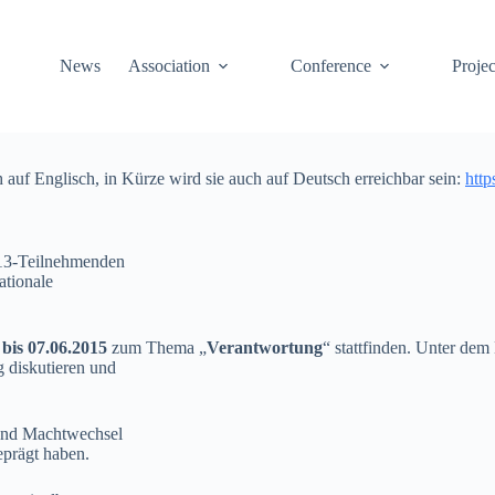
News
Association
Conference
Projec
h auf Englisch, in Kürze wird sie auch auf Deutsch erreichbar sein:
http
2013-Teilnehmenden
ationale
 bis 07.06.2015
zum Thema „
Verantwortung
“ stattfinden. Unter dem
g diskutieren und
n und Machtwechsel
eprägt haben.