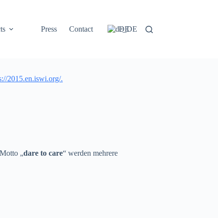
ts
Press
Contact
DE
s://2015.en.iswi.org/.
 Motto „
dare to care
“ werden mehrere