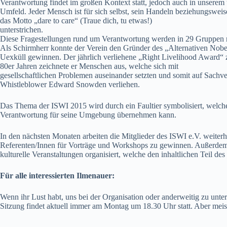
Verantwortung findet im großen Kontext statt, jedoch auch in unserem
Umfeld. Jeder Mensch ist für sich selbst, sein Handeln beziehungswe
das Motto „dare to care“ (Traue dich, tu etwas!)
unterstrichen.
Diese Fragestellungen rund um Verantwortung werden in 29 Gruppen 
Als Schirmherr konnte der Verein den Gründer des „Alternativen Nobe
Uexküll gewinnen. Der jährlich verliehene „Right Livelihood Award“ z
80er Jahren zeichnete er Menschen aus, welche sich mit
gesellschaftlichen Problemen auseinander setzten und somit auf Sach
Whistleblower Edward Snowden verliehen.
Das Thema der ISWI 2015 wird durch ein Faultier symbolisiert, welches 
Verantwortung für seine Umgebung übernehmen kann.
In den nächsten Monaten arbeiten die Mitglieder des ISWI e.V. weiterh
Referenten/Innen für Vorträge und Workshops zu gewinnen. Außerdem 
kulturelle Veranstaltungen organisiert, welche den inhaltlichen Teil d
Für alle interessierten Ilmenauer:
Wenn ihr Lust habt, uns bei der Organisation oder anderweitig zu unt
Sitzung findet aktuell immer am Montag um 18.30 Uhr statt. Aber meis